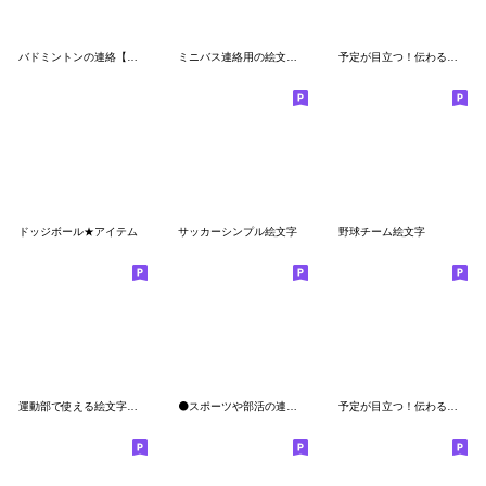
バドミントンの連絡【絵文字】
ミニバス連絡用の絵文字2(ユニフォーム他)
予定が目立つ！伝わる！バスケ絵文字
ドッジボール★アイテム
サッカーシンプル絵文字
野球チーム絵文字
運動部で使える絵文字。ブルボルくん付き。
⚫️スポーツや部活の連絡網絵文字⚫️
予定が目立つ！伝わる！野球絵文字