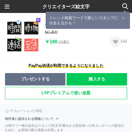
クリエイターズ絵文字
トレンド検索ワードで新しいスタンプに
出会えるかも！
★(旧)運動部のための連絡用絵文字★
ねじあか
￥190
544
1%還元
PayPay決済が利用できるようになりました
プレゼントする
購入する
LYPプレミアムで使い放題
デコレーションに対応
制作者に提供される情報について
LINEヤフー株式会社はスタンプ/絵文字/着せかえ制作者への売上レポートの提供の
ために、お客様の購入情報を利用します。