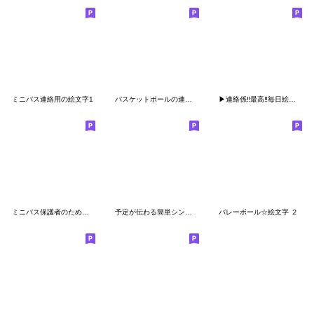
ミニバス連絡用の絵文字1
バスケットボールの連絡【絵文字】
▶︎連絡係‼︎最高‼︎毎日絵文字‼︎◀︎
ミニバス保護者のための絵文字
予定が伝わる簡単シンプルな連絡用絵文字
バレーボール☆絵文字 ２