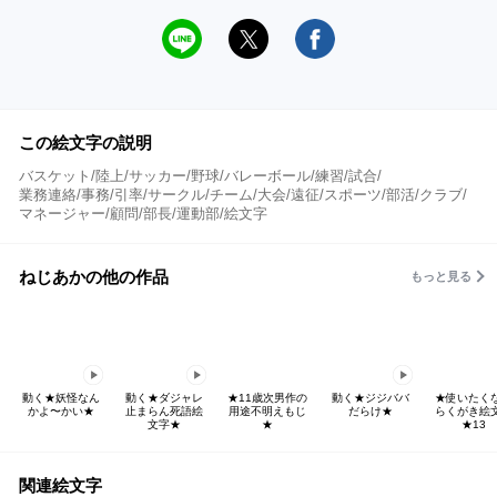
この絵文字の説明
バスケット/陸上/サッカー/野球/バレーボール/練習/試合/
業務連絡/事務/引率/サークル/チーム/大会/遠征/スポーツ/部活/クラブ/
マネージャー/顧問/部長/運動部/絵文字
ねじあかの他の作品
もっと見る
動く★妖怪なん
動く★ダジャレ
★11歳次男作の
動く★ジジババ
★使いたく
かよ〜かい★
止まらん死語絵
用途不明えもじ
だらけ★
らくがき絵
文字★
★
★13
関連絵文字