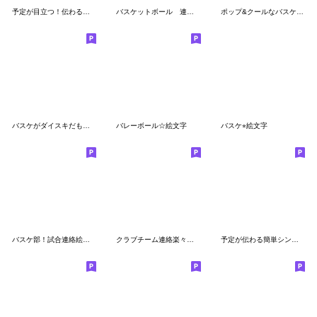
予定が目立つ！伝わる！バレーボール絵文字
バスケットボール 連絡用
ポップ&クールなバスケットボール
バスケがダイスキだものぉ 2 絵文字
バレーボール☆絵文字
バスケ⭐︎絵文字
バスケ部！試合連絡絵文字
クラブチーム連絡楽々絵文字！！４
予定が伝わる簡単シンプル連絡用絵文字の２