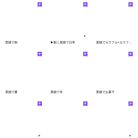
黒猫で秋
▶動く黒猫で日常
黒猫でカラフル×カラフル一言
黒猫で夏
黒猫で冬
黒猫でお菓子