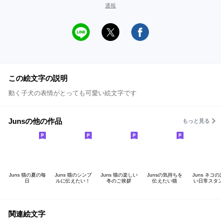
通報
この絵文字の説明
動く子犬の表情がとっても可愛い絵文字です
Junsの他の作品
もっと見る
Juns 猫の夏の毎
Juns 猫のシンプ
Juns 猫の楽しい
Junsの気持ちを
Juns ネコ
日
ルに伝えたい！
冬のご挨拶
伝えたい猫
い日常スタ
関連絵文字