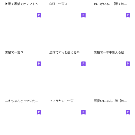
▶動く黒猫でオノマトペ
白猫で一言 2
ねこがいる。【動く絵文字】
黒猫で一言 3
黒猫でずっと使える年末年始絵文字
黒猫で一年中使える絵文字
ユキちゃんとヒツジたち2(絵文字))
ヒマラヤンで一言
可愛いにゃんこ達【絵文字-2】