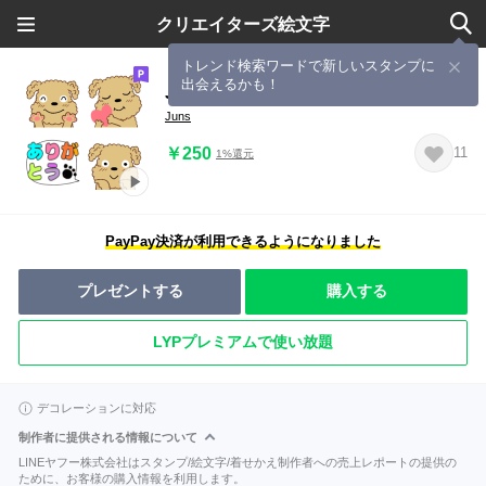
クリエイターズ絵文字
トレンド検索ワードで新しいスタンプに
出会えるかも！
Juns 動く子犬の絵文字
Juns
￥250
11
1%還元
PayPay決済が利用できるようになりました
プレゼントする
購入する
LYPプレミアムで使い放題
デコレーションに対応
制作者に提供される情報について
LINEヤフー株式会社はスタンプ/絵文字/着せかえ制作者への売上レポートの提供の
ために、お客様の購入情報を利用します。