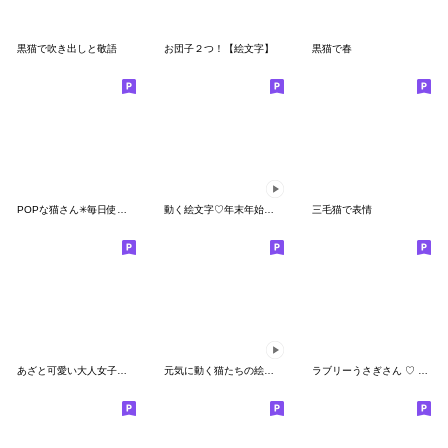
黒猫で吹き出しと敬語
お団子２つ！【絵文字】
黒猫で春
POPな猫さん✳︎毎日使える絵文字
動く絵文字♡年末年始♡お正月♡あけおめ
三毛猫で表情
あざと可愛い大人女子のリアクション絵文字
元気に動く猫たちの絵文字
ラブリーうさぎさん ♡ 毎日絵文字