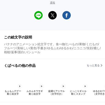
通報
この絵文字の説明
バナナのアニメーション絵文字です。食べ物/たべもの/果物/くだもの/
フルーツ/美味しい/黄色/手書き/ゆるふわ/ゆるかわ/ニコニコ/笑顔/癒し/
相槌/返事/面白い/シュール
くぱべるの他の作品
もっと見る
もふもふデグー
ムキムキウサギ
盆踊りアニマル
にっこりギャル
ゆるかわワ
動く絵文字
動く絵文字
（文字付き）
動くスタンプ
（文字付き