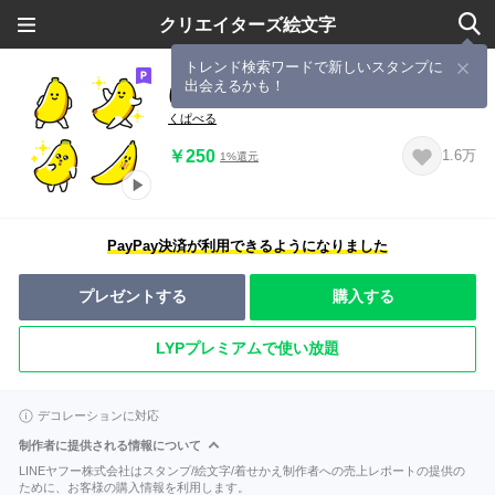
クリエイターズ絵文字
トレンド検索ワードで新しいスタンプに
出会えるかも！
にっこりバナナ 動く絵文字
くぱべる
￥250
1.6万
1%還元
PayPay決済が利用できるようになりました
プレゼントする
購入する
LYPプレミアムで使い放題
デコレーションに対応
制作者に提供される情報について
LINEヤフー株式会社はスタンプ/絵文字/着せかえ制作者への売上レポートの提供の
ために、お客様の購入情報を利用します。