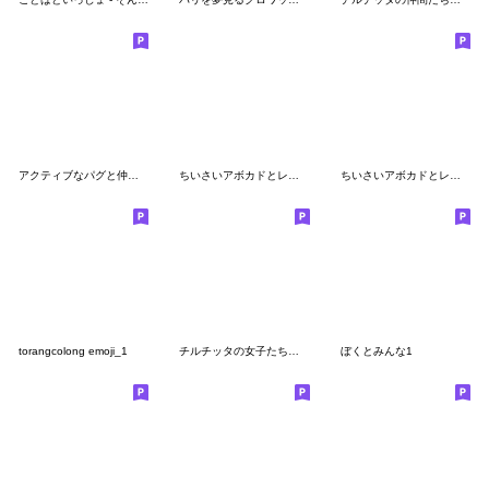
アクティブなパグと仲間たちの絵文字
ちいさいアボカドとレモンライムのえもじ
ちいさいアボカドとレモンライムのえもじ2
torangcolong emoji_1
チルチッタの女子たち絵文字
ぼくとみんな1