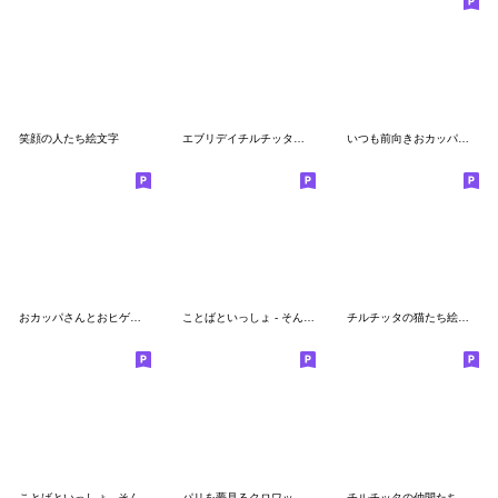
笑顔の人たち絵文字
エブリデイチルチッタ絵文字ver.
いつも前向きおカッパさんの絵文字
おカッパさんとおヒゲさんの絵文字
ことばといっしょ - そんみん４
チルチッタの猫たち絵文字
ことばといっしょ - そんみん３
パリを夢見るクロワッさんの絵文字
チルチッタの仲間たち絵文字