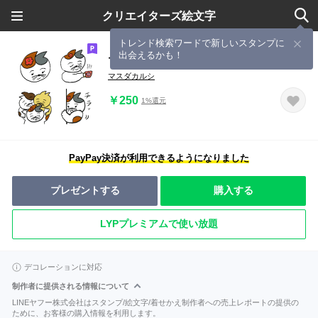
クリエイターズ絵文字
トレンド検索ワードで新しいスタンプに
出会えるかも！
マドンナはなちゃん
マスダカルシ
￥250
1%還元
PayPay決済が利用できるようになりました
プレゼントする
購入する
LYPプレミアムで使い放題
デコレーションに対応
制作者に提供される情報について
LINEヤフー株式会社はスタンプ/絵文字/着せかえ制作者への売上レポートの提供の
ために、お客様の購入情報を利用します。