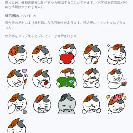
購入日付、登録国情報は制作者から確認することができます。(お客様を直接識別可
能な情報は含まれません)
対応機能について
著作者の意向により非対応になる可能性があります。購入後のキャンセルはできま
せん。
絵文字をタップするとプレビューが表示されます。