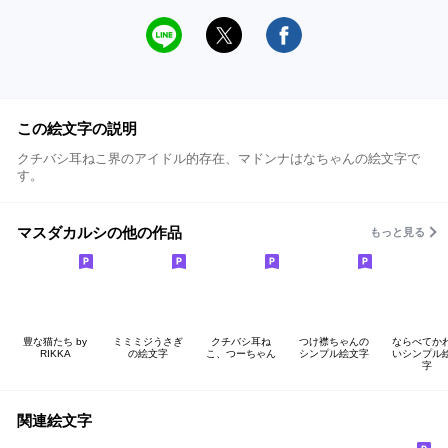
この絵文字の説明
クチバシ耳ねこ界のアイドル的存在、マドンナはなちゃんの絵文字で
す。
マスダカルシの他の作品
もっと見る
豊な猫たち by
ミミミジうさぎ
クチバシ耳ね
つけ襟ちゃんの
ならべてか
RIKKA
の絵文字
こ、つーちゃん
シンプル絵文字
いシンプル
字
関連絵文字