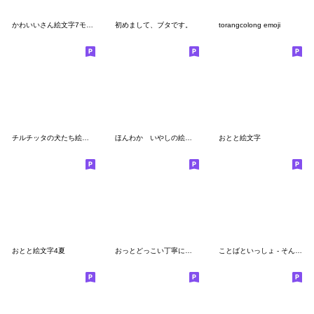
かわいいさん絵文字7モノクロ
初めまして、ブタです。
torangcolong emoji
チルチッタの犬たち絵文字
ほんわか いやしの絵文字 第18弾
おとと絵文字
おとと絵文字4夏
おっとどっこい丁寧にお断り絵文字
ことばといっしょ - そんみん11