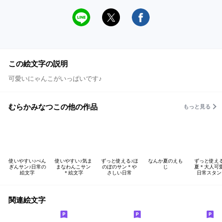
この絵文字の説明
可愛いにゃんこがいっぱいです♪
むらかみなつこの他の作品
もっと見る
使いやすい♪ぺん
使いやすい♪気ま
ずっと使える♪ほ
なんか夏のえも
ずっと使え
ぎんサン♪日常の
まなわんこサン
のぼのサン＊や
じ
夏＊大人可
絵文字
＊絵文字
さしい日常
日常スタン
関連絵文字