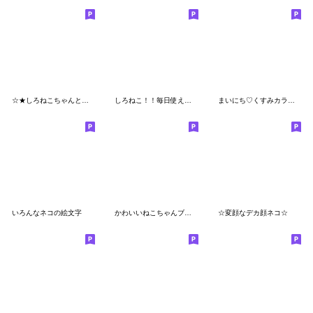
☆★しろねこちゃんとのEveryday★☆
しろねこ！！毎日使えるひとことを添えて❤❤
まいにち♡くすみカラーの冬ねこ絵文字
いろんなネコの絵文字
かわいいねこちゃんブラザーズ
☆変顔なデカ顔ネコ☆