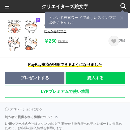
クリエイターズ絵文字
トレンド検索ワードで新しいスタンプに
出会えるかも！
にゃんこず絵文字
むらかみなつこ
￥250
254
1%還元
PayPay決済が利用できるようになりました
プレゼントする
購入する
LYPプレミアムで使い放題
デコレーションに対応
制作者に提供される情報について
LINEヤフー株式会社はスタンプ/絵文字/着せかえ制作者への売上レポートの提供の
ために、お客様の購入情報を利用します。