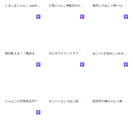
しましまにゃんこ part3 クラフト風絵文字
三毛にゃんこ♥毎日のけーご
毎日しろねこ☆時々けーご
毎日使える！！敬語まじりのしろにゃんこ☆
大人カワイイ♡クラフト風絵文字
ねこ×うさ@おしゃかわ絵文字
にゃんこの日常絵文字♡
キュートなしろねこ絵文字
顔文字の猫ちゃん☆挨拶&表情いろいろ