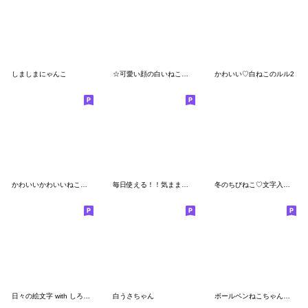
しましまにゃんこ
☆可愛い顔の白いねこちゃん☆
かわいい♡白ねこのルル2
かわいいかわいいねこちゃんず
毎日使える！！気ままなシロネコ❤❤
冬のちびねこ♡文字入り絵文字
日々の絵文字 with しろねこ
白うさちゃん
ボールペンねこちゃん〜赤・青・黒〜