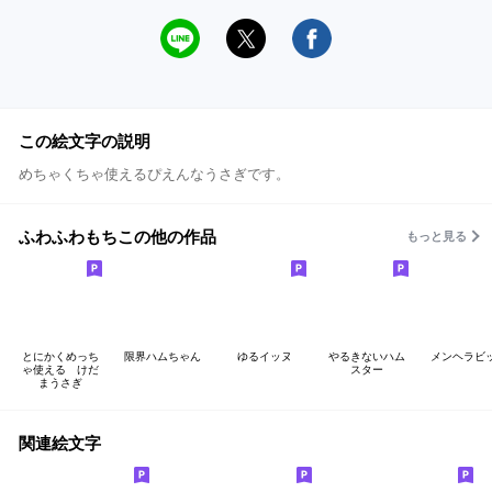
この絵文字の説明
めちゃくちゃ使えるぴえんなうさぎです。
ふわふわもちこの他の作品
もっと見る
とにかくめっち
限界ハムちゃん
ゆるイッヌ
やるきないハム
メンヘラビ
ゃ使える けだ
スター
まうさぎ
関連絵文字