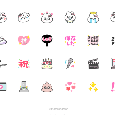
©metoroporitan