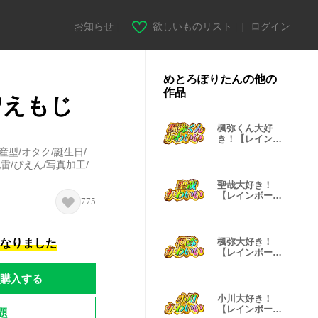
お知らせ
|
欲しいものリスト
|
ログイン
めとろぽりたんの他の
作品
♡えもじ
楓弥くん大好
き！【レインボ
ーSP】
型/オタク/誕生日/
地雷/ぴえん/写真加工/
聖哉大好き！
【レインボー
775
SP】
楓弥大好き！
になりました
【レインボー
SP】
購入する
小川大好き！
【レインボー
題