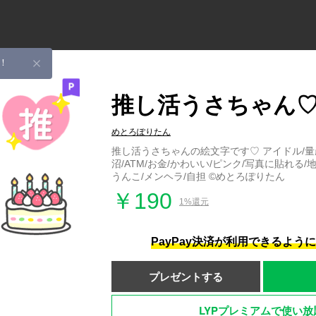
！
推し活うさちゃん
めとろぽりたん
推し活うさちゃんの絵文字です♡ アイドル/量産
沼/ATM/お金/かわいい/ピンク/写真に貼れる/
うんこ/メンヘラ/自担 ©めとろぽりたん
￥190
1%還元
PayPay決済が利用できるよう
プレゼントする
LYPプレミアムで使い放