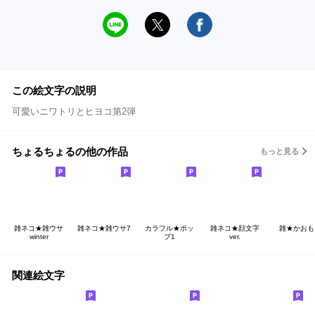
この絵文字の説明
可愛いニワトリとヒヨコ第2弾
ちょるちょるの他の作品
もっと見る
雑ネコ★雑ウサ
雑ネコ★雑ウサ7
カラフル★ポッ
雑ネコ★顔文字
雑★かおも
winter
プ1
ver.
関連絵文字