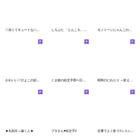
♡赤くてキュートなハンド♡絵文字
しろぶた 「とんころ」 ～日々の絵文字～
モノトーンにゃんこの使える絵文字♥
かわいい♡ひよこの絵文字
くま姫の絵文字⑧〜日常編〜
昭和のにわとり ～使えるにわとり～
★丸顔出っ歯くん★
ブタさん♥絵文字2
定番でよく使う‼︎ニコニコちゃんの絵文字