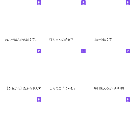
ねこぜぱんだの絵文字。
猫ちゃんの絵文字
ぶた☆絵文字
【きもかわ】あふろさん❤
しろねこ「にゃむ」 ～気ままにEmoji～
毎日使えるかわいい白ぶた絵文字(1)