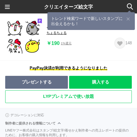
クリエイターズ絵文字
トレンド検索ワードで新しいスタンプに
出会えるかも！
ニワトリ★ヒヨコ2
ちょるちょる
￥190
148
1%還元
PayPay決済が利用できるようになりました
プレゼントする
購入する
LYPプレミアムで使い放題
デコレーションに対応
制作者に提供される情報について
LINEヤフー株式会社はスタンプ/絵文字/着せかえ制作者への売上レポートの提供の
ために、お客様の購入情報を利用します。