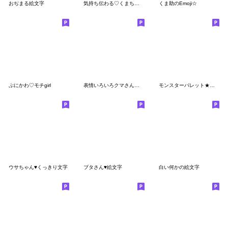
おぢまる絵文字
気持ち伝わる♡くまちゃん絵文字
くま助のEmoji☆
ぷにかわ♡モチgirl
表情いろいろクマさん絵文字
モンスターパレット★絵文字2
ウサちゃん♥くっきり文字
ブタさん♥絵文字
白い何かの絵文字