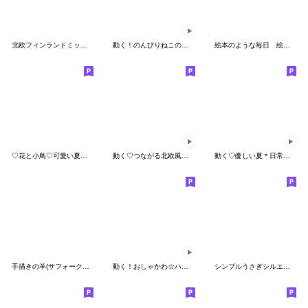
北欧フィンランドミックス
動く！のんびりねこの日常絵文字
絵本のような毎日 絵文字06
♡花と小鳥♡可愛い夏絵文字♡
動く♡つながる北欧風♡敬語
動く♡優しい夏＊日常絵文字
手描きの羊(サフォーク種)【絵文字】
動く！おしゃかわ☆ハッピーハロウィン♡
シンプルうさぎシルエット