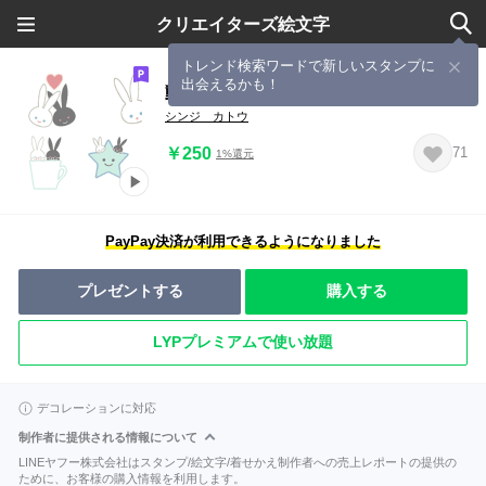
クリエイターズ絵文字
トレンド検索ワードで新しいスタンプに
出会えるかも！
動く！Kawaii Mon Peluche絵文字
シンジ カトウ
￥250
71
1%還元
PayPay決済が利用できるようになりました
プレゼントする
購入する
LYPプレミアムで使い放題
デコレーションに対応
制作者に提供される情報について
LINEヤフー株式会社はスタンプ/絵文字/着せかえ制作者への売上レポートの提供の
ために、お客様の購入情報を利用します。