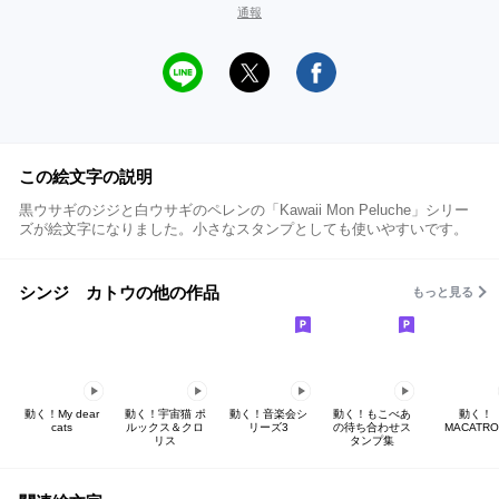
通報
この絵文字の説明
黒ウサギのジジと白ウサギのペレンの「Kawaii Mon Peluche」シリー
ズが絵文字になりました。小さなスタンプとしても使いやすいです。
シンジ カトウの他の作品
もっと見る
動く！My dear
動く！宇宙猫 ポ
動く！音楽会シ
動く！もこべあ
動く！
cats
ルックス＆クロ
リーズ3
の待ち合わせス
MACATRO
リス
タンプ集