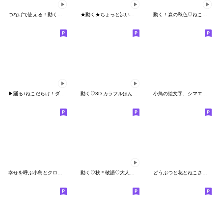
つなげて使える！動くゆるねこ♡絵文字
★動く★ちょっと渋い和柄の絵文字
動く！森の秋色♡ねこ♡絵文字
▶︎踊る♪ねこだらけ！ダンス！2！
動く♡3D カラフルほんわか小鳥さん
小鳥の絵文字、シマエナガさん
幸せを呼ぶ小鳥とクローバーの絵文字
動く♡秋＊敬語♡大人ガーリー
どうぶつと花とねこさんの絵文字