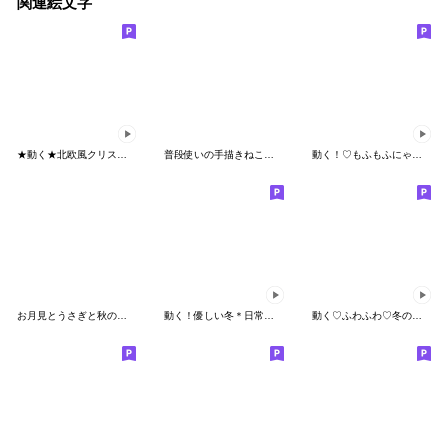
関連絵文字
★動く★北欧風クリスマス絵文字
普段使いの手描きねこ５《庶民の暮らし編》
動く！♡もふもふにゃんこ♡あいさつ絵文字
お月見とうさぎと秋の草花
動く！優しい冬＊日常絵文字
動く♡ふわふわ♡冬の子猫