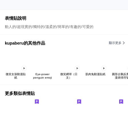
表情貼說明
動人的/超現實的/獨特的/溫柔的/簡單的/有趣的/可愛的
kupaberu的其他作品
顯示更多
微笑女孩動漫貼
Eye-power
微笑網球（日
肌肉兔動漫貼紙
圓形企鵝反
紙
penguin emoji
文）
漫表情符
更多類似表情貼