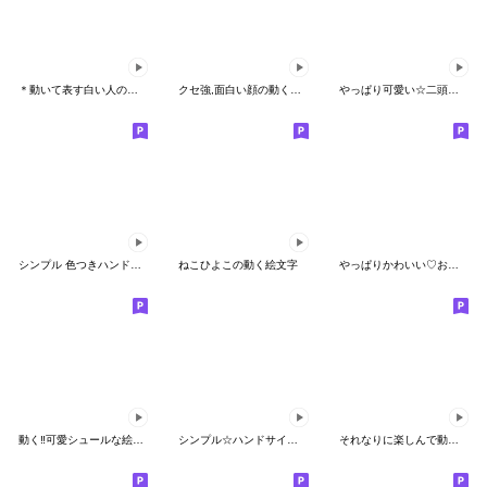
＊動いて表す白い人の気持ち＊7
クセ強,面白い顔の動く絵文字
やっぱり可愛い☆二頭身☆２
シンプル 色つきハンド&記号 うごく絵文字
ねこひよこの動く絵文字
やっぱりかわいい♡おもしろ絵文字2
動く‼︎可愛シュールな絵文字5
シンプル☆ハンドサイン☆動く絵文字
それなりに楽しんで動いています 絵文字