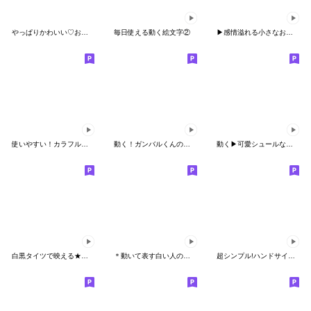
やっぱりかわいい♡おもしろ絵文字6
毎日使える動く絵文字②
▶︎感情溢れる小さなおじさん☆修正版
使いやすい！カラフルタイツマンの絵文字 4
動く！ガンバルくんの絵文字2
動く▶︎可愛シュールなゆる顔♡
白黒タイツで映える★動く絵文字
＊動いて表す白い人の気持ち＊8
超シンプル!ハンドサイン☆記号,動く絵文字