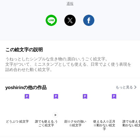
通報
この絵文字の説明
うねっとしたシンプルな生き物の,面白い,うごく絵文字。
文字がついて、ミニスタンプとしても使える、日常でよく使う表現を
詰め合わせた動く絵文字。
yoshirinの他の作品
もっと見る
どうぶつ 絵文字
誰でも使える,う
顔☆クセの強い
使える人☆正月
誰でも使え
ごく絵文字
☆絵文字
☆動かない絵文
動かない絵
字