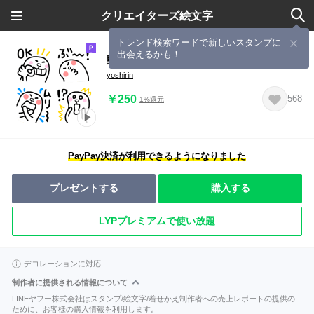
クリエイターズ絵文字
トレンド検索ワードで新しいスタンプに
出会えるかも！
動く うねっと 絵文字
yoshirin
￥250
568
1%還元
PayPay決済が利用できるようになりました
プレゼントする
購入する
LYPプレミアムで使い放題
デコレーションに対応
制作者に提供される情報について
LINEヤフー株式会社はスタンプ/絵文字/着せかえ制作者への売上レポートの提供の
ために、お客様の購入情報を利用します。