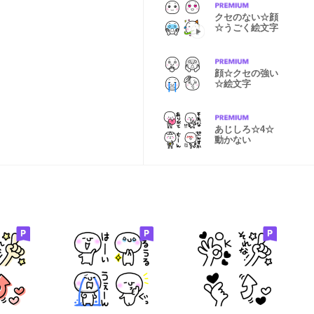
クセのない☆顔
☆うごく絵文字
顔☆クセの強い
☆絵文字
あじしろ☆4☆
動かない