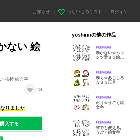
お知らせ
|
欲しいものリスト
|
ログイン
yoshirinの他の作品
かない 絵
動かない☆ムキ
シツ君３☆絵文
字
動く☆あじしろ
い 挨拶 絵文字
☆６☆正月
234
正月☆うごく絵
文字
になりました
購入する
誰でも使える,
うごく絵文字
題