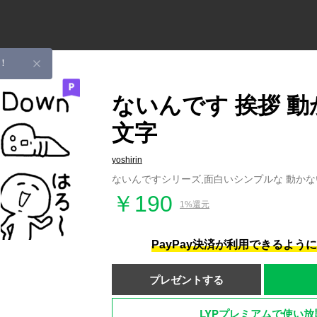
！
ないんです 挨拶 動
文字
yoshirin
ないんですシリーズ,面白いシンプルな 動かな
￥190
1%還元
PayPay決済が利用できるよう
プレゼントする
LYPプレミアムで使い放