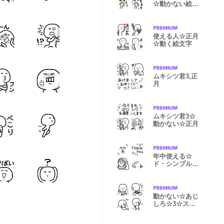
☆動かない絵文
字
使える人☆正月
☆動く絵文字
ムキシツ君3,正
月
ムキシツ君3☆
動かない☆正月
年中使える☆
ド・シンプル☆
動く絵文字
動かない☆あじ
しろ☆3☆スポ
ーツ