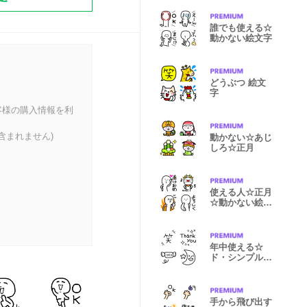
誰でも使える☆
動かない絵文字
どうぶつ 絵文
字
客様の購入情報を利
含まれません)
動かない☆あじ
しろ☆正月
使える人☆正月
☆動かない絵文
字
年中使える☆
ド・シンプル☆
絵文字
手から飛び出す