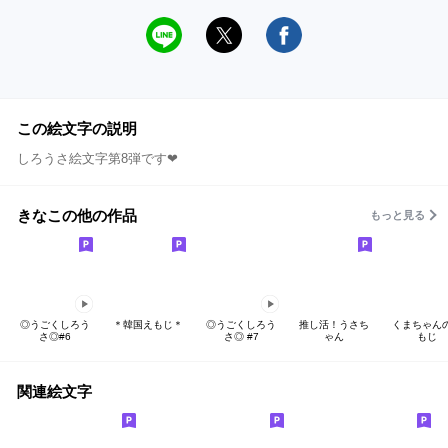
この絵文字の説明
しろうさ絵文字第8弾です❤︎
きなこの他の作品
もっと見る
◎うごくしろう
＊韓国えもじ＊
◎うごくしろう
推し活！うさち
くまちゃん
さ◎#6
さ◎ #7
ゃん
もじ
関連絵文字