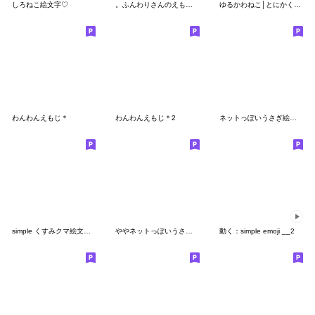
しろねこ絵文字♡
。ふんわりさんのえもじ 。
ゆるかわねこ│とにかく使いやすい絵文字
わんわんえもじ＊
わんわんえもじ＊2
ネットっぽいうさぎ絵文字
simple くすみクマ絵文字 ！
ややネットっぽいうさぎ。
動く：simple emoji __2