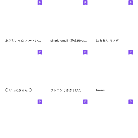
あざといっぬ -ハートいっぱい-
simple emoji〈静止画ver.〉
ゆるるん うさぎ
◯ いっぬきゅん ◯
クレヨンうさぎ｜ひたすらあざとい絵文字♡
fuwari