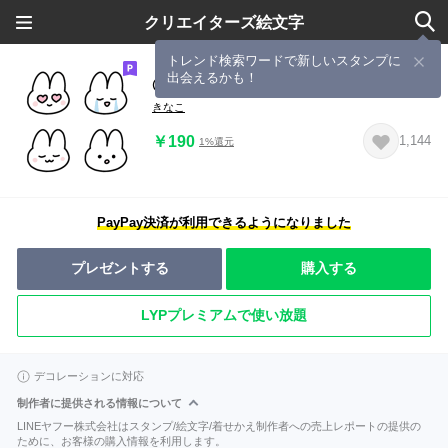
クリエイターズ絵文字
トレンド検索ワードで新しいスタンプに
出会えるかも！
◎しろうさ◎ #8
きなこ
￥190
1,144
1%還元
PayPay決済が利用できるようになりました
プレゼントする
購入する
LYPプレミアムで使い放題
デコレーションに対応
制作者に提供される情報について
LINEヤフー株式会社はスタンプ/絵文字/着せかえ制作者への売上レポートの提供の
ために、お客様の購入情報を利用します。