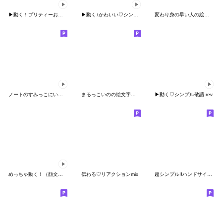
▶︎動く！プリティーおやじ❤️
▶︎動く♪かわいい♡シンプル絵文字
変わり身の早い人の絵文字②
ノートのすみっこにいたあいつ(動く棒人間)
まるっこいのの絵文字 全身version
▶︎動く♡シンプル敬語 rev.
めっちゃ動く！（顔文字）^o^（絵文字）
伝わる♡リアクションmix
超シンプル!!ハンドサイン☆記号の絵文字