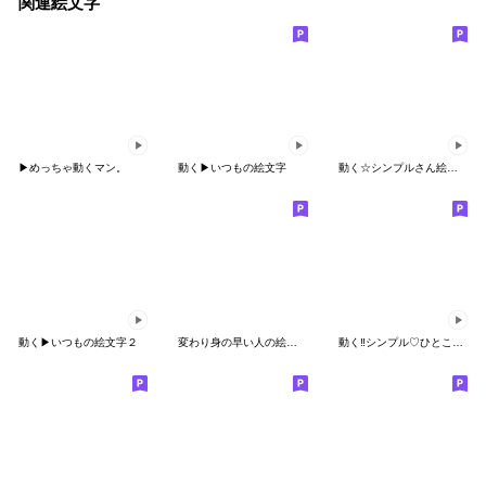
関連絵文字
▶︎めっちゃ動くマン。
動く▶︎いつもの絵文字
動く☆シンプルさん絵文字
動く▶︎いつもの絵文字２
変わり身の早い人の絵文字③
動く‼︎シンプル♡ひとこと絵文字