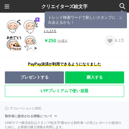
クリエイターズ絵文字
トレンド検索ワードで新しいスタンプに
出会えるかも！
▶︎踊る！タイツまる‼︎
いしひろ
￥250
6.1万
1%還元
PayPay決済が利用できるようになりました
プレゼントする
購入する
LYPプレミアムで使い放題
デコレーションに対応
制作者に提供される情報について
LINEヤフー株式会社はスタンプ/絵文字/着せかえ制作者への売上レポートの提供の
ために、お客様の購入情報を利用します。