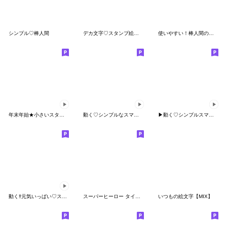
シンプル♡棒人間
デカ文字♡スタンプ絵文字
使いやすい！棒人間の絵文字
年末年始★小さいスタンプ
動く♡シンプルなスマイル絵文字
▶︎動く♡シンプルスマイル絵文字
動く‼︎元気いっぱい♡スマイル絵文字
スーパーヒーロー タイツマンの 絵文字
いつもの絵文字【MIX】