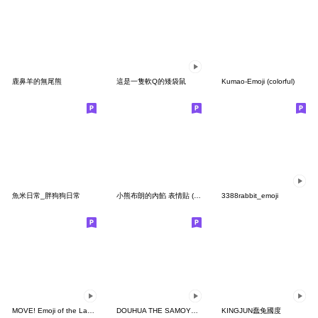
鹿鼻羊的無尾熊
這是一隻軟Q的矮袋鼠
Kumao-Emoji (colorful)
魚米日常_胖狗狗日常
小熊布朗的內餡 表情貼 (revised)
3388rabbit_emoji
MOVE! Emoji of the Lazy Cat 2
DOUHUA THE SAMOYED AUTUMN
KINGJUN蠢兔國度