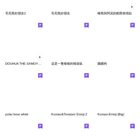
毛毛熊好朋友2
毛毛熊好朋友
咻熊與阿泥的動態表情貼
DOUHUA THE SAMOYED 3
這是一隻矮矮的矮袋鼠
圓圓狗
polar bear white
Kumao&Torataro Emoji 2
Kumao-Emoji (Big)