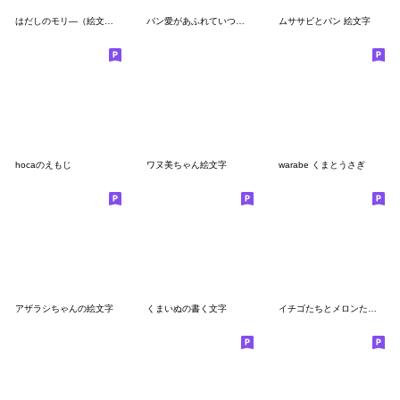
はだしのモリ―（絵文字）
パン愛があふれていつでもパンを見ていたい
ムササビとパン 絵文字
hocaのえもじ
ワヌ美ちゃん絵文字
warabe くまとうさぎ
アザラシちゃんの絵文字
くまいぬの書く文字
イチゴたちとメロンたちの絵文字