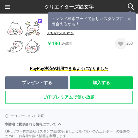
クリエイターズ絵文字
トレンド検索ワードで新しいスタンプに
出会えるかも！
うんころもちくん絵文字
えちがわのりゆき
￥190
268
1%還元
PayPay決済が利用できるようになりました
プレゼントする
購入する
LYPプレミアムで使い放題
デコレーションに対応
制作者に提供される情報について
LINEヤフー株式会社はスタンプ/絵文字/着せかえ制作者への売上レポートの提供の
ために、お客様の購入情報を利用します。