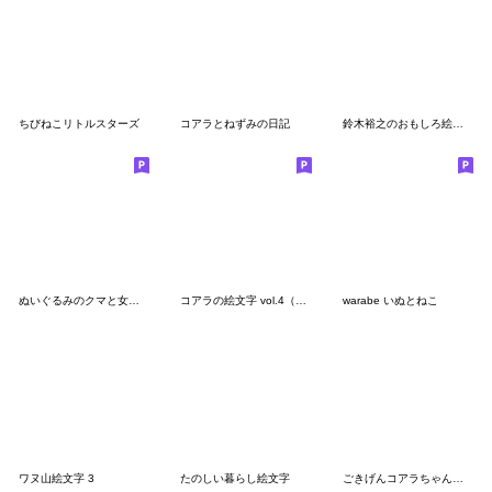
ちびねこリトルスターズ
コアラとねずみの日記
鈴木裕之のおもしろ絵文字
ぬいぐるみのクマと女の子のかわいい絵文字
コアラの絵文字 vol.4（リメイク版）
warabe いぬとねこ
ワヌ山絵文字 3
たのしい暮らし絵文字
ごきげんコアラちゃんズ【修正版】