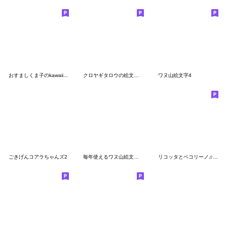
おすましくま子のkawaii絵文字
クロヤギタロウの絵文字です
ワヌ山絵文字4
ごきげんコアラちゃんズ2
毎年使えるワヌ山絵文字〜年末年始・Xmas〜
リコッタとペコリーノ♫仲良しチーズ絵文字