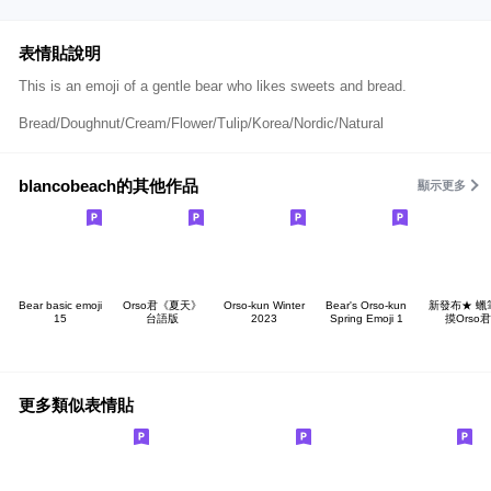
表情貼說明
This is an emoji of a gentle bear who likes sweets and bread.
Bread/Doughnut/Cream/Flower/Tulip/Korea/Nordic/Natural
blancobeach的其他作品
顯示更多
Bear basic emoji
Orso君《夏天》
Orso-kun Winter
Bear's Orso-kun
新發布★ 蠟
15
台語版
2023
Spring Emoji 1
摸Orso君
更多類似表情貼