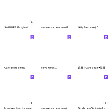
SWIMMER Emoji vol.1
noamaman bear emoji3
Girly Bear emoji 6
Care Bears emoji3
I love rabbit...
反應！Care Bears♥貼圖
fuwafuwa bear +summer
noamaman bear emoji
Teddy bear*Animated emoji