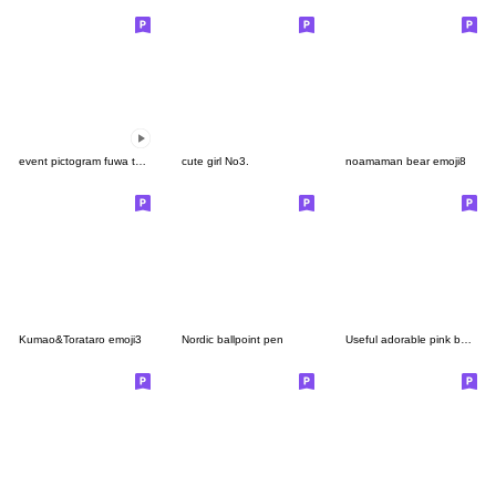
event pictogram fuwa teddy
cute girl No3.
noamaman bear emoji8
Kumao&Torataro emoji3
Nordic ballpoint pen
Useful adorable pink beige basic emoji