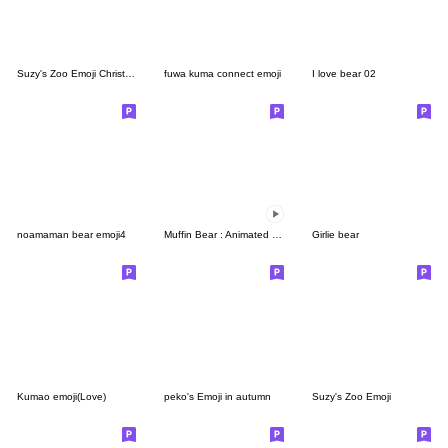
Suzy's Zoo Emoji Christmas
fuwa kuma connect emoji
I love bear 02
noamaman bear emoji4
Muffin Bear : Animated Emoji
Girlie bear
Kumao emoji(Love)
peko's Emoji in autumn
Suzy's Zoo Emoji