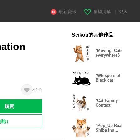
最新資訊
|
願望清單
|
登入
Seikou的其他作品
mation
*Moving! Cats
everywhere3
*Whispers of
Black cat
3,147
*Cat Family
購買
Contact
到飽）
"Pop_Up Real
Shiba Inu
Gonta