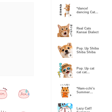
*dance!
dancing Cat
wearing
shorts2
Real Cats
Kansai Dialect
Pop_Up Shiba
Shiba Shiba
Pop_Up cat
cat cat
Summer
*Ham-cchi's
Summer
Vacation
Lazy Cat!!