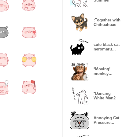
Summer
:Together with
Chihuahuas
cute black cat
neromaru
Onomatopoeia
*Moving!
monkey
everywhere
*Dancing
White Man2
Annoying Cat
Pressure
Overload