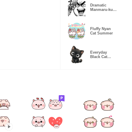
Dramatic
Manmaru-kun
(Super
Reactions)
Fluffy Nyan
Cat Summer
Everyday
Black Cat
Kururu