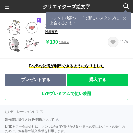
クリエイターズ絵文字
トレンド検索ワードで新しいスタンプに
出会えるかも！
天使 と 悪魔 .。
沙羅双樹
￥190
2,175
1%還元
PayPay決済が利用できるようになりました
プレゼントする
購入する
LYPプレミアムで使い放題
デコレーションに対応
制作者に提供される情報について
LINEヤフー株式会社はスタンプ/絵文字/着せかえ制作者への売上レポートの提供の
ために、お客様の購入情報を利用します。