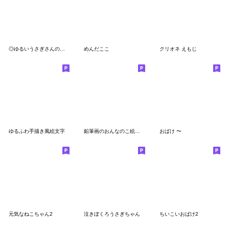
◎ゆるいうさぎさんのえもじ。
めんだここ
クリオネ えもじ
ゆるふわ手描き風絵文字
鉛筆画のおんなのこ絵文字（ハート）
おばけ 〜
元気なねこちゃん2
泣きぼくろうさぎちゃん
ちいこいおばけ2