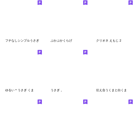
フチなしシンプルうさぎ
ぷかぷかくらげ
クリオネ えもじ 2
ゆるい * うさぎ くま
うさぎ 。
伝え合うくまと白くま