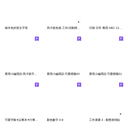
積木色的英文字母
馬卡龍色感 工作/活動標籤 動態表情貼
日期 日常 萬用 ABC 123 萬用 粉 表情貼
實用小編用語-馬卡龍字母數字2
實用小編用語-可愛標籤03
實用小編用語-可愛標籤01
可愛手帳✦記事本✦行事曆標籤貼紙
顏色數字 0-9
工作溝通 4 - 動態表情貼