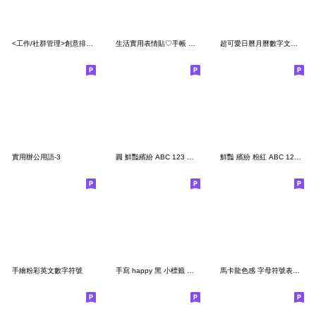
<工作/社群管理>創意排版特殊分隔線 (No.7)
生活實用表情貼♡手帳 日常 工作 可愛 簡約
超可愛日曆月曆數字文字貼
實用辦公用語-3
圓 鮮豔繽紛 ABC 123 日期 工作職場 表情貼
鮮豔 繽紛 粉紅 ABC 123 英文 數字 字母
手繪粉彩英文數字符號
手寫 happy 黑 小標籤 英文 數字 字母 注音
馬卡龍色感 字母符號表情貼