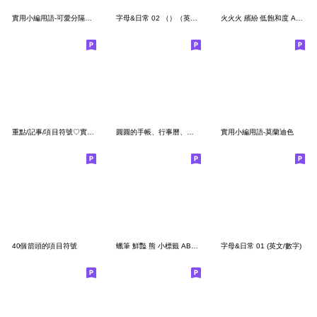
實用小編用語-可愛分隔線01
字母&日常 02 （）（英文ABC/數字）
火火火 繽紛 低飽和度 ABC123英文數字字母
重點/記事/項目符號♡實用彩色標籤
圓圓的手帳、行事曆、日記本標籤貼
實用小編用語-莫蘭迪色
40個箭頭的項目符號
蠟筆 鮮豔 熊 小標籤 ABC 123 英文 數字
字母&日常 01 (英文/數字)