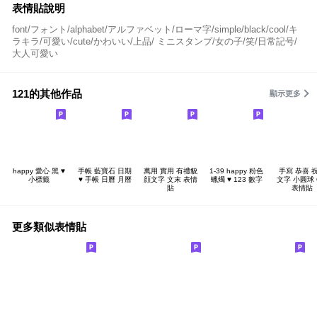
表情貼說明
font/フォント/alphabet/アルファベット/ローマ字/simple/black/cool/キ
ラキラ/可愛い/cute/かわいい/上品/ ミニスタンプ/女の子/笑/日常記号/
大人可愛い
121的其他作品
顯示更多
happy 愛心 黑 ♥
手帳 藍寶石 日期
萬用 實用 有禮貌
1-39 happy 粉色
手寫 恭喜 
小標籤
♥ 手帳 日曆 月曆
顔文字 文末 表情
蠟燭 ♥ 123 數字
文字 小圓球 
貼
表情貼
更多類似表情貼