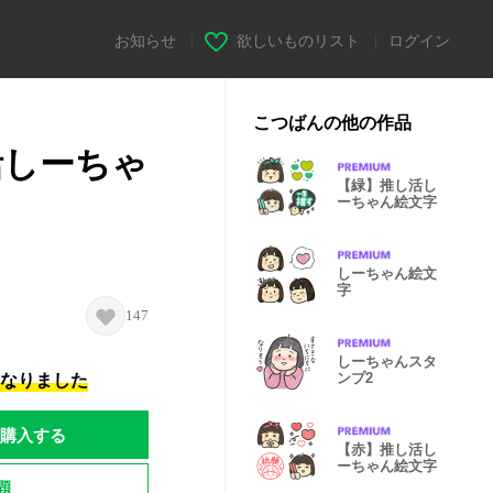
お知らせ
|
欲しいものリスト
|
ログイン
こつばんの他の作品
活しーちゃ
【緑】推し活し
ーちゃん絵文字
しーちゃん絵文
字
147
しーちゃんスタ
ンプ2
になりました
購入する
【赤】推し活し
ーちゃん絵文字
題