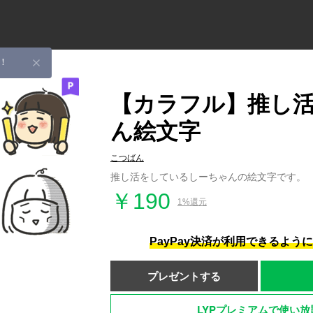
！
【カラフル】推し
ん絵文字
こつばん
推し活をしているしーちゃんの絵文字です。
￥190
1%還元
PayPay決済が利用できるよう
プレゼントする
LYPプレミアムで使い放