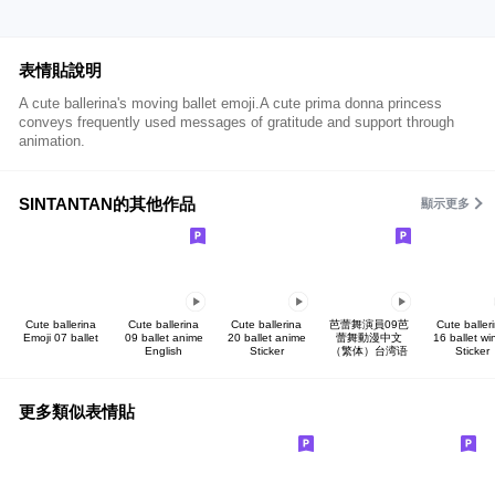
表情貼說明
A cute ballerina's moving ballet emoji.A cute prima donna princess
conveys frequently used messages of gratitude and support through
animation.
SINTANTAN的其他作品
顯示更多
Cute ballerina
Cute ballerina
Cute ballerina
芭蕾舞演員09芭
Cute baller
Emoji 07 ballet
09 ballet anime
20 ballet anime
蕾舞動漫中文
16 ballet wi
English
Sticker
（繁体）台湾语
Sticker
更多類似表情貼