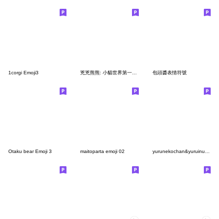
1corgi Emoji3
兇兇熊熊: 小貓世界第一可愛
包頭醬表情符號
Otaku bear Emoji 3
maitoparta emoji 02
yurunekochan&yuruinuchan-summer-