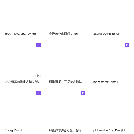
mochi java sparrow emoji 2
奇怪的小東西們 emoji
1corgi LOVE Emoji
小小柯基的動畫表情符號2
樹懶阿尼—豆尼特表情貼
mew mame -emoji-
1corgi Emoji
綠雞(奇異鳥) 可愛 | 食物
pickles the frog Emoji 1 resale