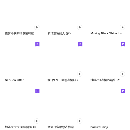
搖臀部的動物表情符號
表情豐富的人 (女)
Moving Black Shiba Inu Dog EMOJI
SeeSea Otter
軟Q兔兔：動態表情貼 2
地呱chill表情炸起來 活跳跳口味
柯基犬卡卡 新年開運 動態表情貼（4)
米犬日常動態表情貼
hamstaEmoji