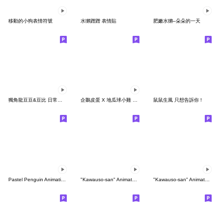
移動的小狗表情符號
水獺蹭蹭 表情貼
肥嫩水獺–朵朵的一天
獨角龍豆豆&豆比 日常表情包
企鵝皮蛋 X 地瓜球小雞 動態表情貼
鼠鼠生風 只想告訴你 !
Pastel Penguin Animation Emoji
"Kawauso-san" Animated Emoji 2
"Kawauso-san" Animated Emoji