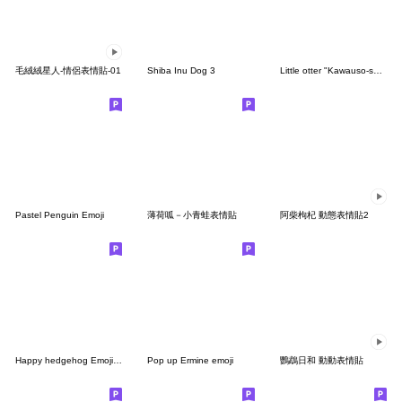
毛絨絨星人-情侶表情貼-01
Shiba Inu Dog 3
Little otter "Kawauso-san" Emoji part3
Pastel Penguin Emoji
薄荷呱－小青蛙表情貼
阿柴枸杞 動態表情貼2
Happy hedgehog Emoji<basic>
Pop up Ermine emoji
鸚鵡日和 動動表情貼