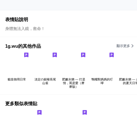
表情貼說明
身體無法入鏡，救命！
1g.wu的其他作品
顯示更多
貓皇御用日常
淡定の銀喉長尾
肥嫩水獺 — 打是
鴨嘴獸媽媽的叮
肥嫩水獺 —
山雀
情，罵是愛（摩
嚀
的夏天日
摩版）
更多類似表情貼