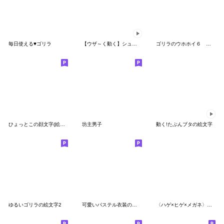
毎日使える♥ゴリラ
【ウザ～く動く】シュールなお猿★絵文字
ゴリラのウホホイ６ リアル編
ひょっとこの顔文字(絵文字)
坊主男子
動く!たぶんブタの絵文字
ゆるいゴリラの絵文字2
可愛いパステル衣装のゴリラ
〈ハゲ×ヒゲ×メガネ〉絵文字【その１】