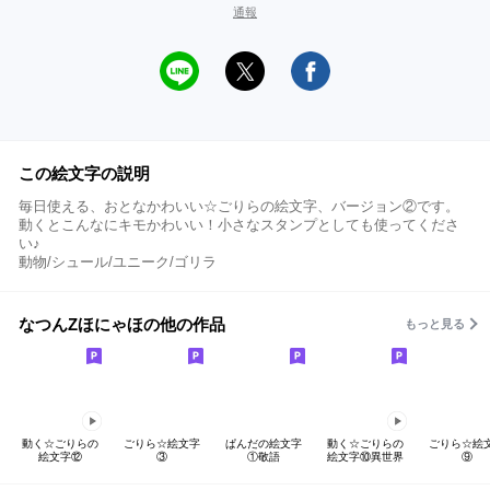
通報
この絵文字の説明
毎日使える、おとなかわいい☆ごりらの絵文字、バージョン②です。
動くとこんなにキモかわいい！小さなスタンプとしても使ってくださ
い♪
動物/シュール/ユニーク/ゴリラ
なつんZほにゃほの他の作品
もっと見る
動く☆ごりらの
ごりら☆絵文字
ぱんだの絵文字
動く☆ごりらの
ごりら☆絵
絵文字⑫
③
①敬語
絵文字⑩異世界
⑨