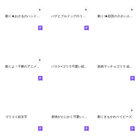
動く★おさるのハンドサイン★
パグとブルドッグのうごく絵文字1
動く!★顔芸の小さい人★変顔の絵文字 2
動くよ！子豚のアニメーション絵文字２
バスケ×ゴリラ可愛い絵文字！
筋肉マッチョゴリラ 絵文字
ゴリコミ絵文字
表情がとにかく可愛い♪おさるのモン太2
動くきもかわベイビーズ