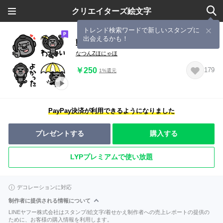
クリエイターズ絵文字
トレンド検索ワードで新しいスタンプに
出会えるかも！
動く☆ごりらの絵文字 ②
なつんZほにゃほ
￥250
179
1%還元
PayPay決済が利用できるようになりました
プレゼントする
購入する
LYPプレミアムで使い放題
デコレーションに対応
制作者に提供される情報について
LINEヤフー株式会社はスタンプ/絵文字/着せかえ制作者への売上レポートの提供の
ために、お客様の購入情報を利用します。