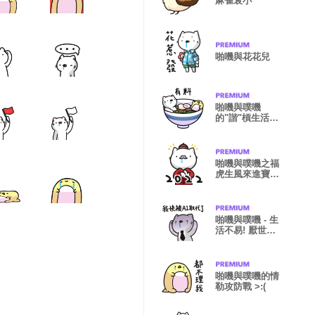
麻雀衰小
啪嘰與花花兒
啪嘰與噗嘰
的"諧"槓生活
(諧音梗貼圖)
啪嘰與噗嘰之福
虎生風來進寶
>:D
啪嘰與噗嘰 - 生
活不易! 厭世更
上一層樓!
啪嘰與噗嘰的情
勒攻防戰 >:(