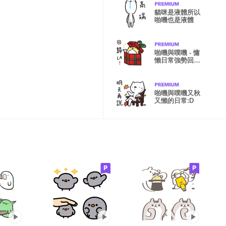
貓咪是液體所以
啪嘰也是液體
啪嘰與噗嘰 - 慵
懶日常強勢回
歸!
啪嘰與噗嘰又秋
又懶的日常:D