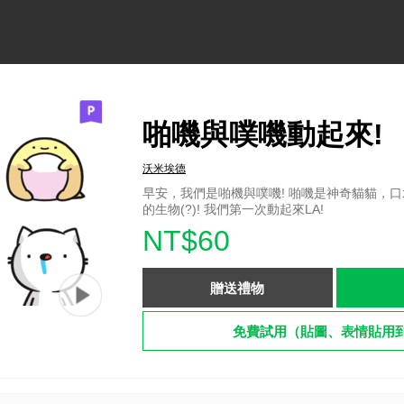
啪嘰與噗嘰動起來!
沃米埃德
早安，我們是啪機與噗嘰! 啪嘰是神奇貓貓，口
的生物(?)! 我們第一次動起來LA!
NT$60
贈送禮物
免費試用（貼圖、表情貼用