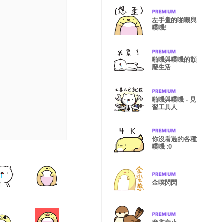
左手畫的啪嘰與
噗嘰!
啪嘰與噗嘰的頹
廢生活
啪嘰與噗嘰 - 見
習工具人
你沒看過的各種
噗嘰 :0
金噗閃閃