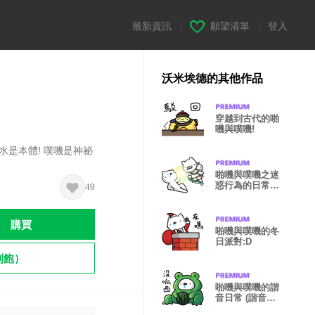
最新資訊
|
願望清單
|
登入
沃米埃德的其他作品
穿越到古代的啪
嘰與噗嘰!
水是本體! 噗嘰是神祕
啪嘰與噗嘰之迷
惑行為的日常
49
:0
購買
啪嘰與噗嘰的冬
日派對:D
到飽）
啪嘰與噗嘰的諧
音日常 (諧音梗
貼圖2)