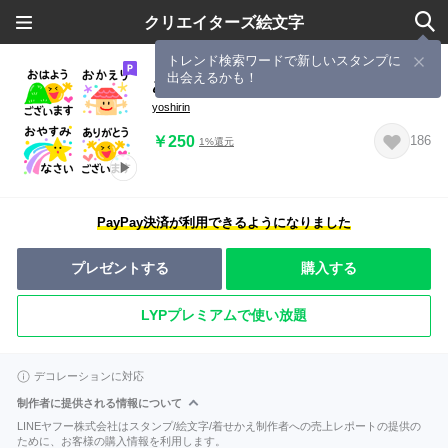
クリエイターズ絵文字
トレンド検索ワードで新しいスタンプに
出会えるかも！
あいさつ、敬語、うごく絵文字
yoshirin
￥250
186
1%還元
PayPay決済が利用できるようになりました
プレゼントする
購入する
LYPプレミアムで使い放題
デコレーションに対応
制作者に提供される情報について
LINEヤフー株式会社はスタンプ/絵文字/着せかえ制作者への売上レポートの提供の
ために、お客様の購入情報を利用します。