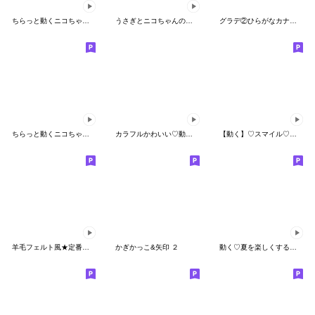
ちらっと動くニコちゃん♦万能！天気絵文字
うさぎとニコちゃんの敬語絵文字
グラデ②ひらがなカナ♡アルファベット数字
ちらっと動くニコちゃん♦万能敬語絵文字３
カラフルかわいい♡動く！挨拶ミックス
【動く】♡スマイル♡英語&日本語 敬語
羊毛フェルト風★定番えもじ
かぎかっこ&矢印 ２
動く♡夏を楽しくする絵文字