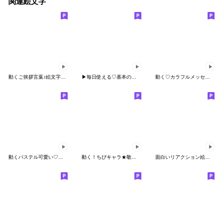
関連絵文字
動くご挨拶言葉♪絵文字＆ミニスタンプ
▶︎毎日使える♡基本の挨拶/敬語/丁寧語
動く♡カラフルメッセージ♡
動くパステル可愛い♡敬語あいさつ♡絵文字
動く！ちびキャラ★敬語絵文字
面白いリアクション絵文字★