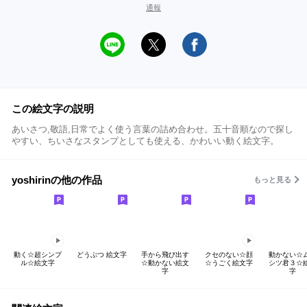
通報
この絵文字の説明
あいさつ,敬語,日常でよく使う言葉の詰め合わせ。五十音順なので探し
やすい、ちいさなスタンプとしても使える、かわいい動く絵文字。
yoshirinの他の作品
もっと見る
動く☆超シンプ
どうぶつ 絵文字
手から飛び出す
クセのない☆顔
動かない☆
ル☆絵文字
☆動かない絵文
☆うごく絵文字
シツ君３☆
字
字