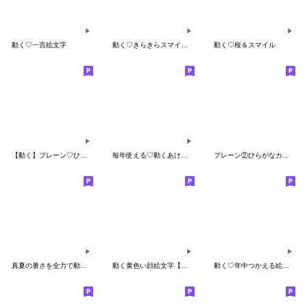
動く♡一言絵文字
動く♡きらきらスマイル絵文字
動く♡桜＆スマイル
【動く】プレーン♡ひらがなカナ♡英数字
毎年使える♡動くあけおめお正月絵文字再販
プレーン②ひらがなカナ♡アルファベット数
真夏の暑さを全力で動いて伝える絵文字
動く黄色い顔絵文字【怒り編】
動く♡年中つかえる絵文字♡5（関西弁）