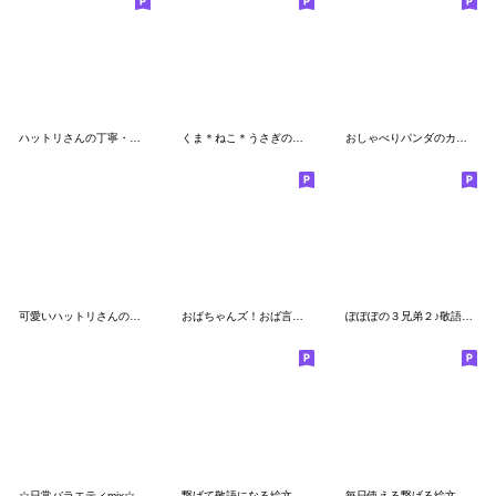
ハットリさんの丁寧・敬語
くま＊ねこ＊うさぎのミニスタンプ敬語も☆
おしゃべりパンダのカワイイ日常絵文字2
可愛いハットリさんの絵文字６
おばちゃんズ！おば言葉返しの絵文字
ぽぽぽの３兄弟２♪敬語あいさつ
☆日常バラエティmix☆
繋げて敬語になる絵文字☆
毎日使える繋げる絵文字☆おばちゃんズ