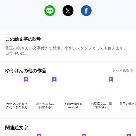
この絵文字の説明
目玉の鳥さんが文字付きで登場。小さいスタンプとしても使えます。
日常使いに。
ゆうけんの他の作品
もっと見る
カラフルチェッ
ほっぺぷるん
Yellow bird's
お豆腐くん（日
目玉の鳥さ
クなうさぎさん
（日常＆冬）
eyeball
常＆秋）
関連絵文字