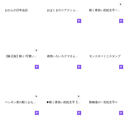
おかんの日常会話
おばくまのリアクション☆ミニスタンプ
動く黄色い顔絵文字一言編
【修正版】動く!可愛いハットリさん絵文字5
表情いろいろクマさん絵文字
モンスターミニスタンプ
ペンギン君の動くおもしろ絵文字 2
▶️動く黄色い顔絵文字【共感、相槌】
動物達の一言絵文字☆