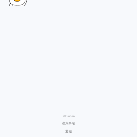
©YuuKen
注意事項
通報