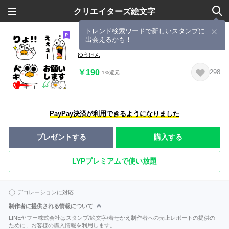
クリエイターズ絵文字
トレンド検索ワードで新しいスタンプに
出会えるかも！
目玉の鳥さん（文字付き）
ゆうけん
￥190
298
1%還元
PayPay決済が利用できるようになりました
プレゼントする
購入する
LYPプレミアムで使い放題
デコレーションに対応
制作者に提供される情報について
LINEヤフー株式会社はスタンプ/絵文字/着せかえ制作者への売上レポートの提供の
ために、お客様の購入情報を利用します。