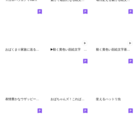
おばくま☆家族に送る繋げるおかんの絵文字
▶️動く黄色い顔絵文字 挨拶＆連絡編
動く黄色い顔絵文字基本敬語編
表情豊かなウザッピーの絵文字2
おばちゃんズ！こればっか使っちゃう絵文字
使えるハットリ虫