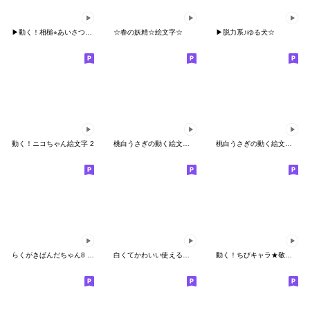
▶︎動く！相槌⭐︎あいさつ⭐︎白いやーつ
☆春の妖精☆絵文字☆
▶︎脱力系♪ゆる犬☆
動く！ニコちゃん絵文字 2
桃白うさぎの動く絵文字⑧
桃白うさぎの動く絵文字⑥
らくがきぱんだちゃん8 動く絵文字
白くてかわいい使える子▶︎動く絵文字
動く！ちびキャラ★敬語絵文字