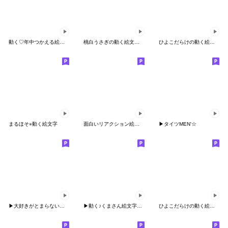
動く♡年中つかえる絵文字♡5（関西弁）
桃白うさぎの動く絵文字⑩
ひよこだらけの動く絵文字④
まるほそ⭐︎動く絵文字
面白いリアクション絵文字★
▶︎タイツMEN'☆
▶︎大好きがとまらないパンダちゃん❤️
▶︎動く♪くまさん絵文字☆【修正版】
ひよこだらけの動く絵文字⑥