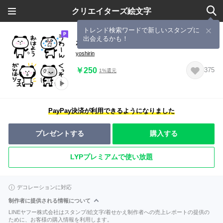
クリエイターズ絵文字
トレンド検索ワードで新しいスタンプに
出会えるかも！
ポジパン☆うごく絵文字
yoshirin
￥250
375
1%還元
PayPay決済が利用できるようになりました
プレゼントする
購入する
LYPプレミアムで使い放題
デコレーションに対応
制作者に提供される情報について
LINEヤフー株式会社はスタンプ/絵文字/着せかえ制作者への売上レポートの提供の
ために、お客様の購入情報を利用します。