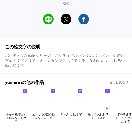
通報
この絵文字の説明
ポジティブな動物シリーズ。ポジティブなパンダのポジパン。挨拶や
言葉の文字入りで、ミニスタンプとして使える、かわいい,おもしろい,
動く絵文字
yoshirinの他の作品
もっと見る
手から飛び出す
ムキシツ君3☆動
どうぶつ 絵文字
動く☆あじしろ
年中使える
☆動かない絵文
かない☆正月
☆６☆正月
ド・シンプ
字
絵文字