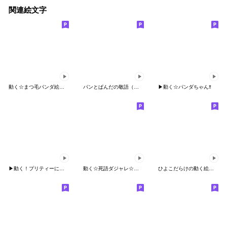
関連絵文字
動く☆まつ毛パンダ絵文字☆
パンとぱんだの敬語（絵文字）
▶︎動く☆パンダちゃん‼︎
▶︎動く！プリティーにゃんこ❤️
動く☆死語ダジャレ☆②修正版
ひよこだらけの動く絵文字⑤