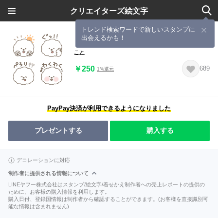
クリエイターズ絵文字
トレンド検索ワードで新しいスタンプに
出会えるかも！
ビションフリーゼ 絵文字
こと
￥250
689
1%還元
PayPay決済が利用できるようになりました
プレゼントする
購入する
デコレーションに対応
制作者に提供される情報について
LINEヤフー株式会社はスタンプ/絵文字/着せかえ制作者への売上レポートの提供の
ために、お客様の購入情報を利用します。
購入日付、登録国情報は制作者から確認することができます。(お客様を直接識別可
能な情報は含まれません)