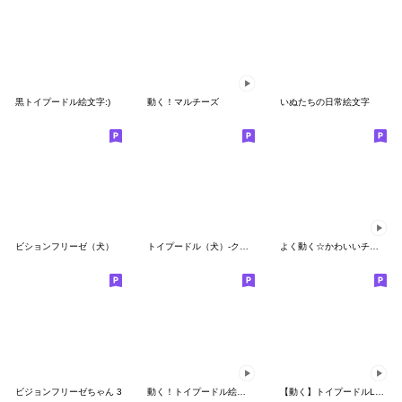
黒トイプードル絵文字:)
動く！マルチーズ
いぬたちの日常絵文字
ビションフリーゼ（犬）
トイプードル（犬）-クリーム
よく動く☆かわいいチワワ犬の絵文字
ビジョンフリーゼちゃん 3
動く！トイプードル絵文字
【動く】トイプードルLOVE絵文字