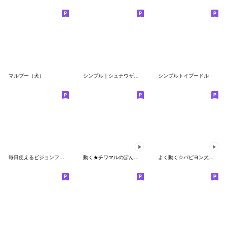
マルプー（犬）
シンプル｜シュナウザー 絵文字 - 01
シンプルトイプードル
毎日使えるビジョンフリーゼの絵文字
動く★チワマルのぽんちゃん(絵文字)
よく動く☆パピヨン犬の絵文字