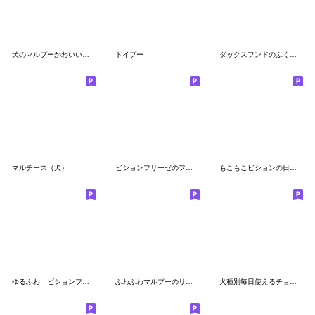
犬のマルプーかわいい絵文字【修正版】
トイプー
ダックスフンドのふくまる絵文字
マルチーズ（犬）
ビションフリーゼのフワフワ絵文字
もこもこビションの日常絵文字
ゆるふわ ビションフリーゼ 絵文字1
ふわふわマルプーのリアクション絵文字
犬種別毎日使えるチョコタンチワワ絵文字