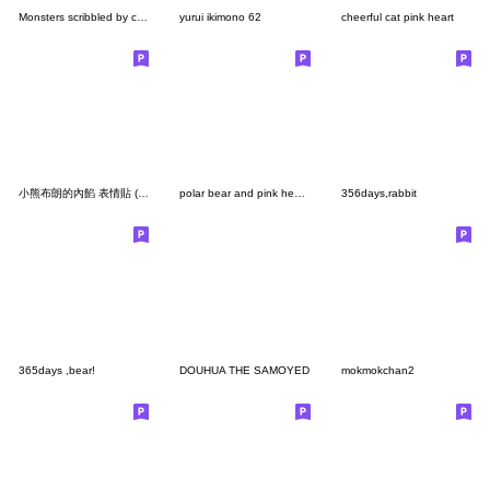
Monsters scribbled by colored pencils
yurui ikimono 62
cheerful cat pink heart
小熊布朗的內餡 表情貼 (revised)
polar bear and pink heart 5
356days,rabbit
365days ,bear!
DOUHUA THE SAMOYED
mokmokchan2