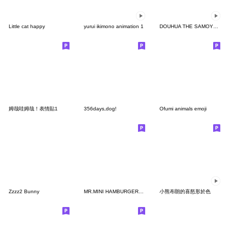
Little cat happy
yurui ikimono animation 1
DOUHUA THE SAMOYED AUTUMN
姆哉哇姆哉！表情貼1
356days,dog!
Ofumi animals emoji
Zzzz2 Bunny
MR.MINI HAMBURGER Emoji
小熊布朗的喜怒形於色