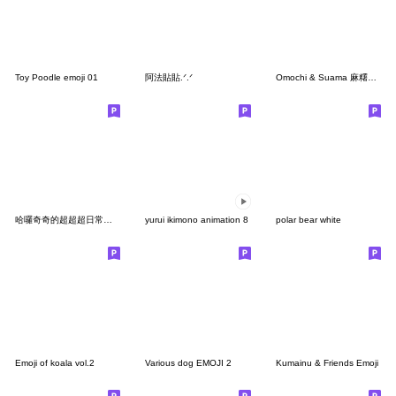
Toy Poodle emoji 01
阿法貼貼.ᐟ‪.ᐟ
Omochi & Suama 麻糬人仙女錶情符號
哈囉奇奇的超超超日常表情貼!
yurui ikimono animation 8
polar bear white
Emoji of koala vol.2
Various dog EMOJI 2
Kumainu & Friends Emoji