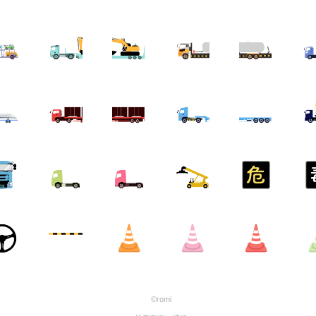
©romi