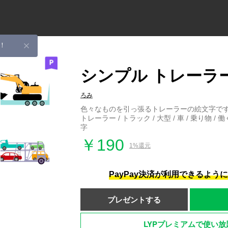
！
シンプル トレーラ
ろみ
色々なものを引っ張るトレーラーの絵文字で
トレーラー / トラック / 大型 / 車 / 乗り物 / 働
字
￥190
1%還元
PayPay決済が利用できるよう
プレゼントする
LYPプレミアムで使い放