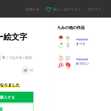
お知らせ
|
欲しいものリスト
|
ログイン
ろみの他の作品
ー絵文字
まつり
す。
く車 / つながる / 絵文
めでたい
45
になりました
購入する
題