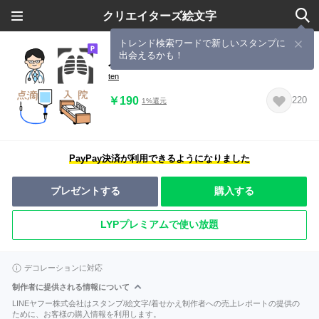
クリエイターズ絵文字
トレンド検索ワードで新しいスタンプに
出会えるかも！
入院や病院の絵文字
ten
￥190
220
1%還元
PayPay決済が利用できるようになりました
プレゼントする
購入する
LYPプレミアムで使い放題
デコレーションに対応
制作者に提供される情報について
LINEヤフー株式会社はスタンプ/絵文字/着せかえ制作者への売上レポートの提供の
ために、お客様の購入情報を利用します。