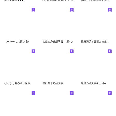
スーパーでお買い物♪
お金と身分証明書 (新札)
医療関係と臓器と検査で絵文字
はっきり見やすい医療絵文字
雪に関する絵文字
洋服の絵文字(秋、冬)