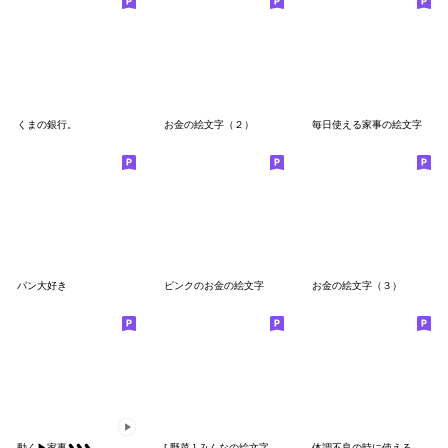
くまの銀行。
お金の絵文字（２）
毎日使える家事の絵文字
パン大好き
ピンクのお金の絵文字
お金の絵文字（３）
動く▶家事❥❥❥
[ 野菜 ] みんなの絵文字 基本セット
体調不良の時に使える絵文字