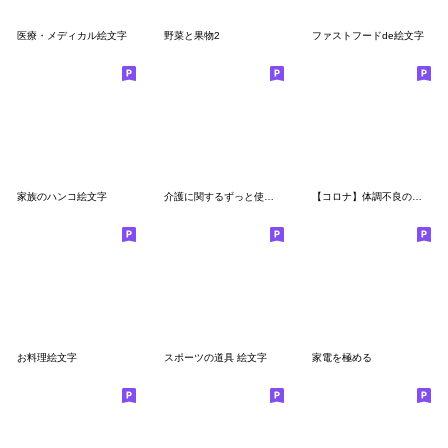
医療・メディカル絵文字
野菜と果物2
ファストフードde絵文字
家族のハンコ絵文字
介護に関するずっと使える万能な絵文字
【コロナ】体調不良の絵文字2
お料理絵文字
スポーツの道具 絵文字
家電を極める