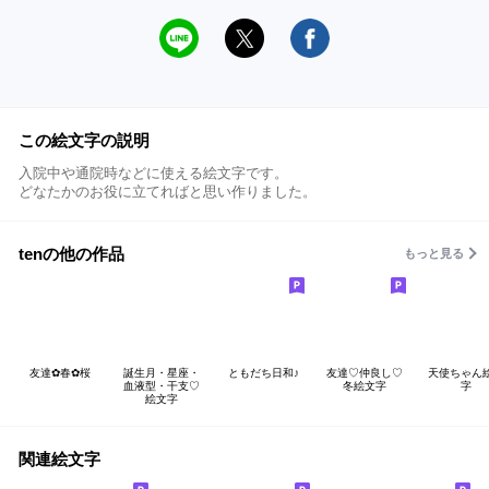
この絵文字の説明
入院中や通院時などに使える絵文字です。
どなたかのお役に立てればと思い作りました。
tenの他の作品
もっと見る
友達✿春✿桜
誕生月・星座・
ともだち日和♪
友達♡仲良し♡
天使ちゃん
血液型・干支♡
冬絵文字
字
絵文字
関連絵文字