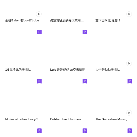
金桃Baby_有buy有bobe
愚室實驗所的介太萬用表情貼
雙下巴阿北 迷你 3
1G與珍妮的表情貼
Lu's 達達妃妃 放空表情貼
人中哥動動表情貼
Mutter of father Emoji 2
Bobbed hair bloomers decorated letter
The Surrealism.Moving Emoji3