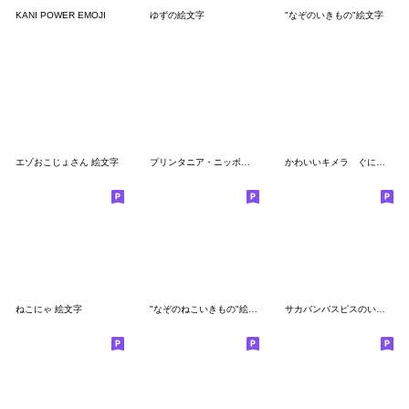
KANI POWER EMOJI
ゆずの絵文字
"なぞのいきもの"絵文字
エゾおこじょさん 絵文字
プリンタニア・ニッポン絵文字
かわいいキメラ ぐにょちゃん絵文字
ねこにゃ 絵文字
"なぞのねこいきもの"絵文字
サカバンバスピスのいる生活 絵文字