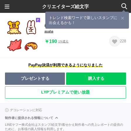
クリエイターズ絵文字
トレンド検索ワードで新しいスタンプに
出会えるかも！
asahaTown ミミイカ絵文字
asaha
￥190
228
1%還元
PayPay決済が利用できるようになりました
プレゼントする
購入する
LYPプレミアムで使い放題
デコレーションに対応
制作者に提供される情報について
LINEヤフー株式会社はスタンプ/絵文字/着せかえ制作者への売上レポートの提供の
ために、お客様の購入情報を利用します。