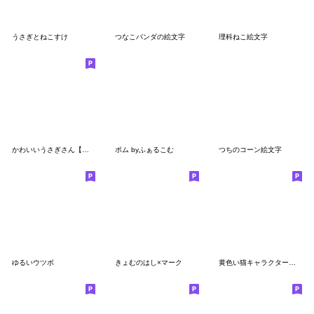
うさぎとねこすけ
つなこパンダの絵文字
理科ねこ絵文字
かわいいうさぎさん【絵文字】
ポム byふぁるこむ
つちのコーン絵文字
ゆるいウツボ
きょむのはし×マーク
黄色い猫キャラクター絵文字