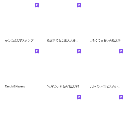
かにの絵文字スタンプ
絵文字でもご主人大好き犬-ジョンと鮫次郎-
しろくてまるいの絵文字
Tanuki&Kitsune
"なぞのいきもの"絵文字2
サカバンバスピスのいる生活 絵文字2