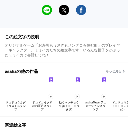
この絵文字の説明
オリジナルゲーム「お寿司もうさぎもメンダコも住む町」のプレイヤ
ーキャラクター、ミミイカたちの絵文字です！いろんな帽子をかぶっ
たミミイカで会話してね！
asahaの他の作品
もっと見る
ドコドコうさぎ
ドコドコうさぎ
動くマッチョう
asahaTown アニ
ドコドコう
イラストスタン
のお正月スタン
さぎ(ドコドコう
メーションスタ
ドコドコレ
プ
プ
さぎ)
ンプ
ョン
関連絵文字