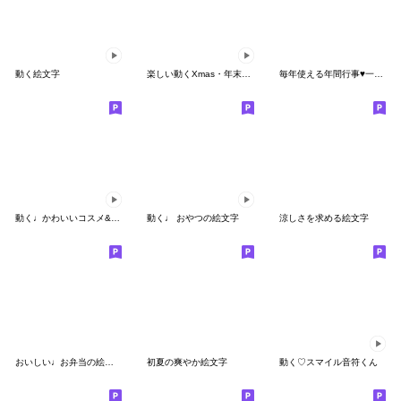
動く絵文字
楽しい動くXmas・年末年始絵文字(正月・冬)
毎年使える年間行事♥一年中がおめでとう☆
動く♩かわいいコスメ&美容絵文字
動く♩ おやつの絵文字
涼しさを求める絵文字
おいしい♩お弁当の絵文字
初夏の爽やか絵文字
動く♡スマイル音符くん