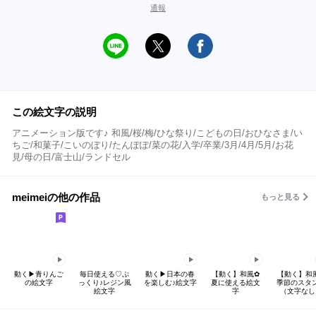
通報
この絵文字の説明
アニメーション版です♪ 和風/桜/梅/ひな祭り/こどもの日/おひなさま/い
ちご/和菓子/こいのぼり/たんぽぽ/菜の花/入学/卒業/3月/4月/5月/お花
見/母の日/富士山/ランドセル
meimeiの他の作品
もっと見る
動く▶︎青りんご
毎日使える♡ぷ
動く▶︎日本の春
【動く】和風✿
【動く】和
の絵文字
っくり♪レジン風
を楽しむ♪絵文字
夏に使える絵文
季節のスタ
絵文字
字
（文字なし