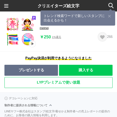
クリエイターズ絵文字
トレンド検索ワードで新しいスタンプに
出会えるかも！
【動く】日本の春✿絵文字
meimei
￥250
266
1%還元
PayPay決済が利用できるようになりました
プレゼントする
購入する
LYPプレミアムで使い放題
デコレーションに対応
制作者に提供される情報について
LINEヤフー株式会社はスタンプ/絵文字/着せかえ制作者への売上レポートの提供の
ために、お客様の購入情報を利用します。