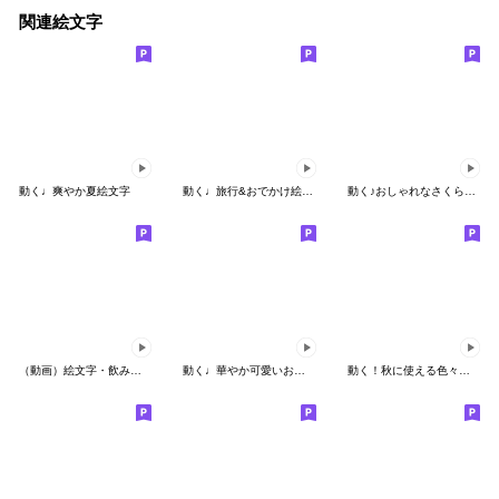
関連絵文字
動く♩爽やか夏絵文字
動く♩旅行&おでかけ絵文字
動く♪おしゃれなさくらフレーム♥挨拶♥
（動画）絵文字・飲み物と食べ物・続編
動く♩華やか可愛いお花絵文字
動く！秋に使える色々絵文字