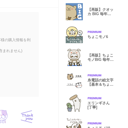
【再販】クオッ
カ BIG 毎年使
える新年挨拶
ちょこモノ6
客様の購入情報を利
含まれません)
【再販】ちょこ
モノBIG 毎年使
える新年挨拶
糸電話の絵文字
【基本＆ちょこ
っと春】
エリンギさん
[丁寧]