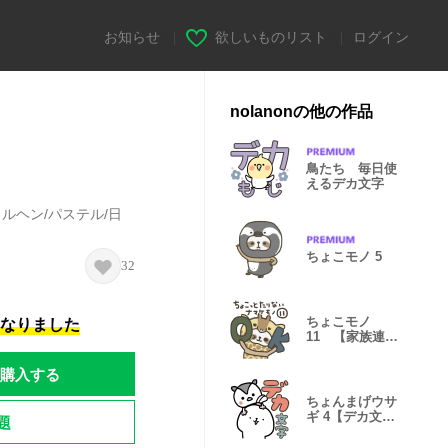
お知らせ
|
欲しいものリスト
|
ログイン
nolanonの他の作品
鳥たち 毎日使
えるデカ文字
ルヘン/パステル/日
ちょこモノ 5
32
ちょこモノ
になりました
11 【家族連
絡・母】
購入する
ちょんまげウサ
ギ 4【デカ文
題
字・家族連絡】