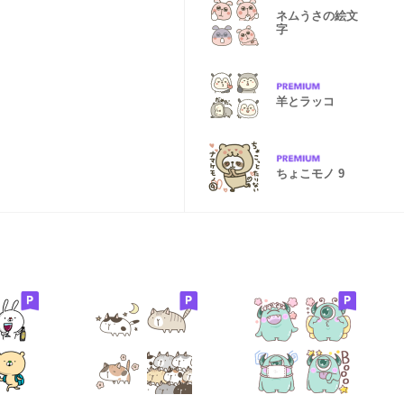
ネムうさの絵文
字
羊とラッコ
ちょこモノ 9