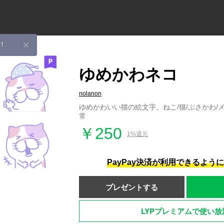
！
ゆめかわネコ
nolanon
ゆめかわいい猫の絵文字。ねこ/猫/ぶさかわ/メ
常
￥250
1%還元
PayPay決済が利用できるよう
プレゼントする
LYPプレミアムで使い放