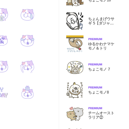
ちょこモノ10
ちょんまげウサ
ギ 5【ダジャ
レ】
ゆるかわナマケ
モノ＆トリ
ちょこモノ 7
ちょこモノ8
チームオースト
ラリア②