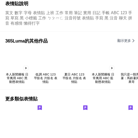
表情貼說明
英文 數字 字母 表情貼 上班 工作 常用 筆記 實用 日記 手帳 ABC 123 手
寫 草寫 黑 小標籤 工作 ㄅㄆㄇㄈ 注音符號 表情貼 手寫 黑 注音 聊天 拼
音 有感情 懶得打字
365Luma的其他作品
顯示更多
本人新聞播報 日
低調 ABC 123
夏日 ABC 123
本人新聞播報 日
我只是一顆
常萬用 ABC 黑
平假名 片假名 表
平假名 片假名 表
常萬用 ABC 藍
薯：馬鈴薯
動態表情貼
情貼
情貼
動態表情貼
果哥
更多類似表情貼