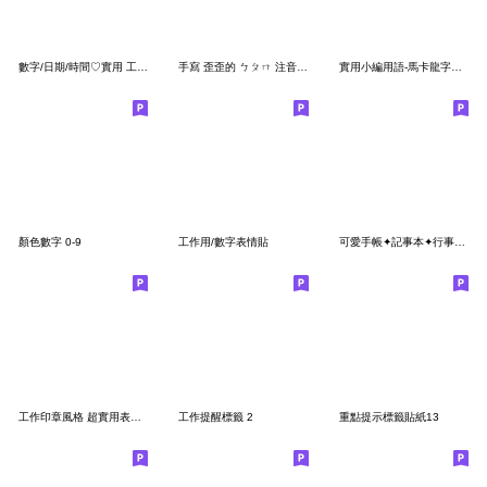
數字/日期/時間♡實用 工作 生活 手帳 123
手寫 歪歪的 ㄅㄆㄇ 注音符號 黑 表情貼
實用小編用語-馬卡龍字母數字
顏色數字 0-9
工作用/數字表情貼
可愛手帳✦記事本✦行事曆標籤貼紙
工作印章風格 超實用表情貼！
工作提醒標籤 2
重點提示標籤貼紙13