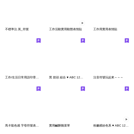
不標準注.英_符號
工作活動實用動態表情貼
工作用實用表情貼
工作/生活日常用語印章⭐實用表情貼
黑 箭頭 組合 ♥ ABC 123 英文 數字 字母
注音符號玩起來～～～
馬卡龍色感 字母符號表情貼
實用鹹酥雞菜單
粉嫩繽紛色系 ♥ ABC 123 英文數字字母動態