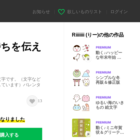
お知らせ
|
欲しいものリスト
|
ログイン
Riiiiiii (りー)の他の作品
持ちを伝え
動く♪ハッピー
な年末年始 修
正版・再販
シンプルな冬
文字です。（文字など
再販＆修正版
しています）バレンタ
13
ゆるい海のいき
もの 絵文字
になりました
動く♪ミニ年賀
状＆グリーティ
購入する
ング 再販