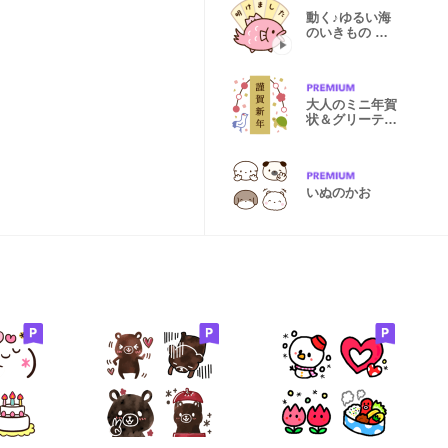
動く♪ゆるい海
のいきもの 年
末年始 再販
大人のミニ年賀
状＆グリーティ
ング 再販
いぬのかお