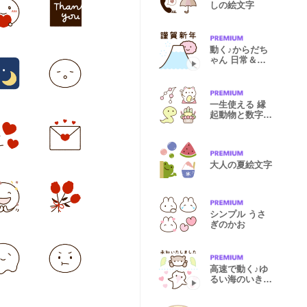
しの絵文字
動く♪からだち
ゃん 日常＆年
末年始 再販
一生使える 縁
起動物と数字
再販
大人の夏絵文字
シンプル うさ
ぎのかお
高速で動く♪ゆ
るい海のいきも
の ミニ