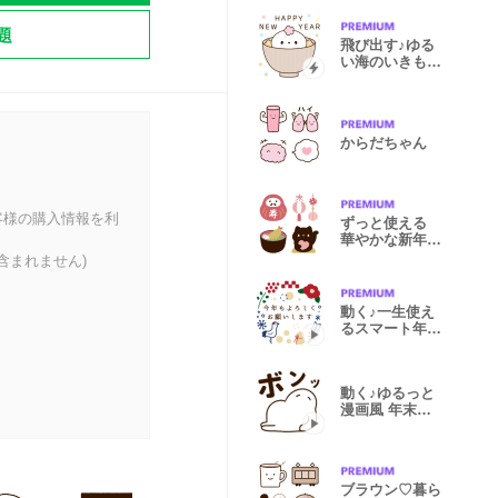
題
飛び出す♪ゆる
い海のいきもの
お祝い 再販
からだちゃん
客様の購入情報を利
ずっと使える
華やかな新年
再販
含まれません)
動く♪一生使え
るスマート年賀
再販
動く♪ゆるっと
漫画風 年末年
始 再販
ブラウン♡暮ら