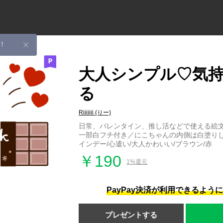
！
大人シンプル♡気
る
Riiiiiii (りー)
日常、バレンタイン、推し活などで使える絵
一部白フチ付き／にこちゃんの内側は白塗り
インデー/心遣い/大人かわいい/ブラウン/赤
￥190
1%還元
PayPay決済が利用できるよう
プレゼントする