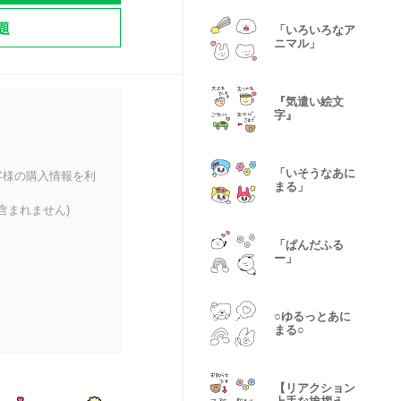
題
「いろいろなア
ニマル」
『気遣い絵文
字』
「いそうなあに
客様の購入情報を利
まる」
含まれません)
「ぱんだふる
ー」
○ゆるっとあに
まる○
【リアクション