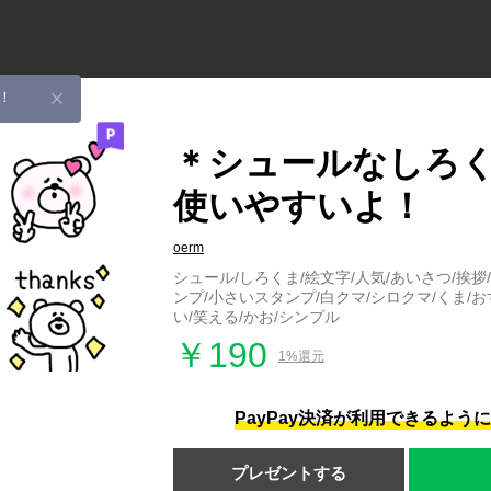
！
＊シュールなしろ
使いやすいよ！
oerm
シュール/しろくま/絵文字/人気/あいさつ/挨拶
ンプ/小さいスタンプ/白クマ/シロクマ/くま/お
い/笑える/かお/シンプル
￥190
1%還元
PayPay決済が利用できるよう
プレゼントする