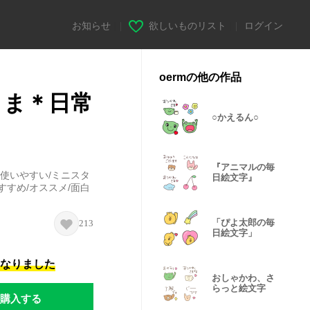
お知らせ
|
欲しいものリスト
|
ログイン
oermの他の作品
くま＊日常
○かえるん○
『アニマルの毎
/使いやすい/ミニスタ
日絵文字』
すすめ/オススメ/面白
「ぴよ太郎の毎
213
日絵文字」
になりました
おしゃかわ、さ
らっと絵文字
購入する