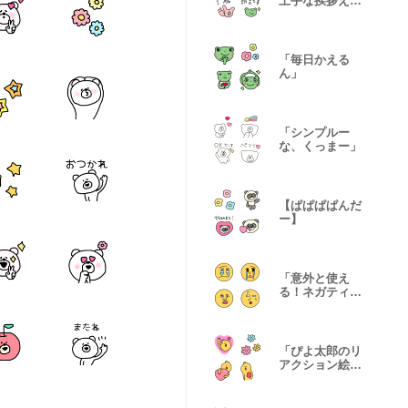
上手な挨拶えも
じ】
「毎日かえる
ん」
「シンプルー
な、くっまー」
【ぱぱぱぱんだ
ー】
「意外と使え
る！ネガティブ
face」
「ぴよ太郎のリ
アクション絵文
字」