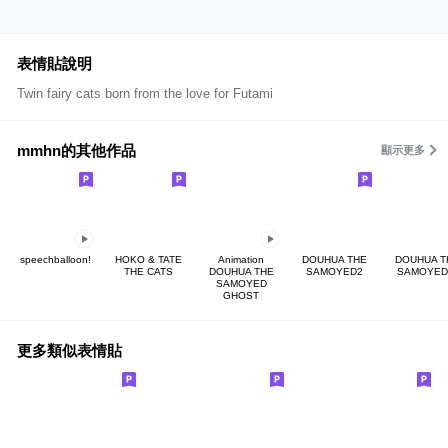
表情貼說明
Twin fairy cats born from the love for Futami
mmhn的其他作品
顯示更多
speechballoon!
HOKO & TATE
Animation
DOUHUA THE
DOUHUA T
THE CATS
DOUHUA THE
SAMOYED2
SAMOYED
SAMOYED
GHOST
更多類似表情貼