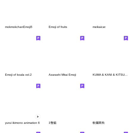
mokmokchanEmoji5
Emoji of fruits
meikaicat
Emoji of koala vol.2
Azarashi Mitai Emoji
KUMA & KANI & KITSUNE
yurui ikimono animation 6
3隻貓
軟爛果狗