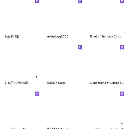
斑斑表情貼
everydaygirl365
Emoji of the Lazy Cat 1
好動的小小狗狗龍
wolfkun Emoji
Expressions of Ddiringguri