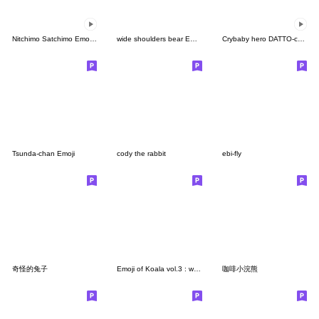
Nitchimo Satchimo Emoji (moving)
wide shoulders bear Emoji
Crybaby hero DATTO-chan Emoji (moving)
Tsunda-chan Emoji
cody the rabbit
ebi-fly
奇怪的兔子
Emoji of Koala vol.3 : with panda&rabbit
咖啡小浣熊