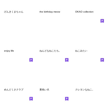
げんきくまちゃん
the birthday meow
OKAO collection
enjoy life
ねんどなねこたち。
ねこみたい
めんどくさクラブ
黄色い犬
クレヨンなねこ。