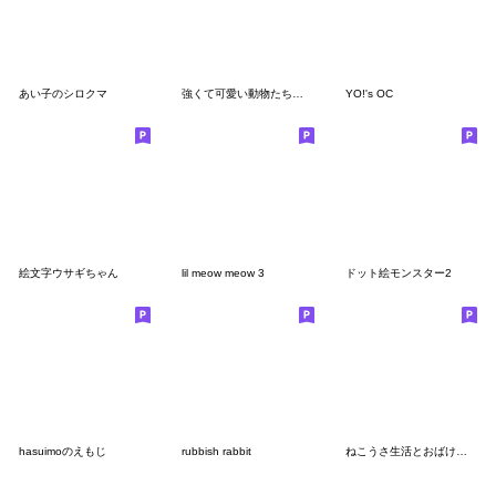
あい子のシロクマ
強くて可愛い動物たちの絵文字
YO!'s OC
絵文字ウサギちゃん
lil meow meow 3
ドット絵モンスター2
hasuimoのえもじ
rubbish rabbit
ねこうさ生活とおばけーズ