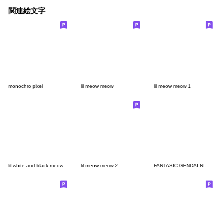
関連絵文字
monochro pixel
lil meow meow
lil meow meow 1
lil white and black meow
lil meow meow 2
FANTASIC GENDAI NIPPON