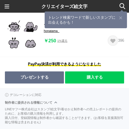
クリエイターズ絵文字
トレンド検索ワードで新しいスタンプに
出会えるかも！
モチモチヨチヨチズ絵文字03
honatama_
￥250
396
1%還元
PayPay決済が利用できるようになりました
プレゼントする
購入する
デコレーションに対応
制作者に提供される情報について
LINEヤフー株式会社はスタンプ/絵文字/着せかえ制作者への売上レポートの提供の
ために、お客様の購入情報を利用します。
購入日付、登録国情報は制作者から確認することができます。(お客様を直接識別可
能な情報は含まれません)