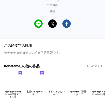
注意事項
通報
この絵文字の説明
モチモチヨチヨチズの絵文字第三弾です。
honatama_の他の作品
もっと見る
モチモチヨチヨ
世話やきモチヨ
すきすきかわい
モチヨチズ敬語
モチモチヨ
チズの子育てス
チズ
～ねこ
スタンプ
チズの絵文字
タンプ