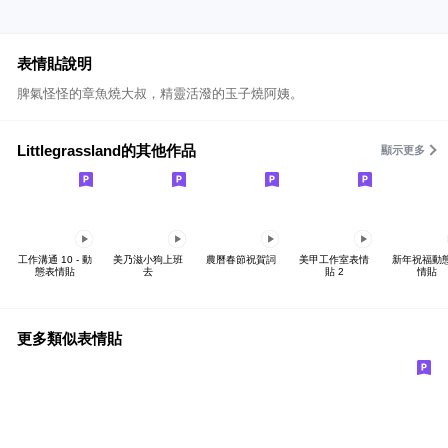
表情貼說明
脾氣怪怪的章魚燒大叔，精靈活潑的玉子燒阿姨。
Littlegrassland的其他作品
顯示更多
工作溝通 10 - 動
美乃滋小狗上班
農曆春節祝賀詞
美甲工作室表情
新年祝福動
態表情貼
去
貼 2
情貼
更多類似表情貼