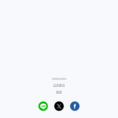
SOREGASHI
注意事項
檢舉