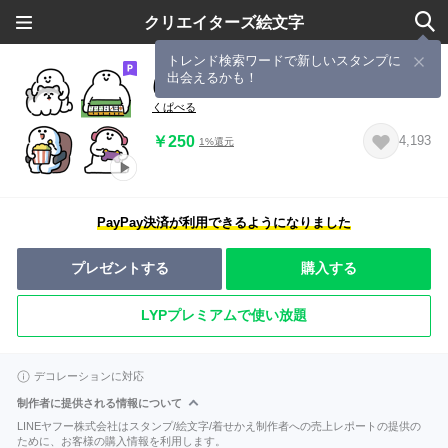
クリエイターズ絵文字
トレンド検索ワードで新しいスタンプに
出会えるかも！
にっこりマンの休日 動く絵文字
くぱべる
￥250
4,193
1%還元
PayPay決済が利用できるようになりました
プレゼントする
購入する
LYPプレミアムで使い放題
デコレーションに対応
制作者に提供される情報について
LINEヤフー株式会社はスタンプ/絵文字/着せかえ制作者への売上レポートの提供の
ために、お客様の購入情報を利用します。