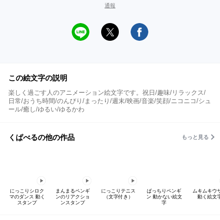
通報
この絵文字の説明
楽しく過ごす人のアニメーション絵文字です。祝日/趣味/リラックス/
日常/おうち時間/のんびり/まったり/週末/映画/音楽/笑顔/ニコニコ/シュ
ール/癒し/ゆるい/ゆるかわ
くぱべるの他の作品
もっと見る
にっこりシロク
まんまるペンギ
にっこりテニス
ぱっちりペンギ
ムキムキウ
マのダンス 動く
ンのリアクショ
（文字付き）
ン 動かない絵文
動く絵文
スタンプ
ンスタンプ
字