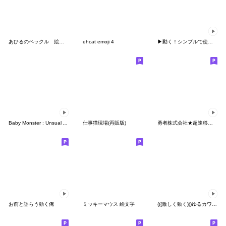
あひるのペックル 絵文字
ehcat emoji 4
▶︎動く！シンプルで使いやすい日常絵文字
Baby Monster : Unsual Animated Emoji
仕事猫現場(再販版)
勇者株式会社★超速移動-合体技
お前と語らう動く俺
ミッキーマウス 絵文字
(((激しく動く)))ゆるカワスヌーピー絵文字