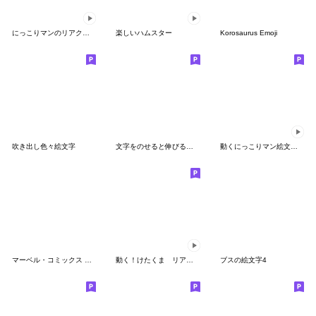
にっこりマンのリアクション 動く絵文字
楽しいハムスター
Korosaurus Emoji
吹き出し色々絵文字
文字をのせると伸びる生き物2 (もこもこ)
動くにっこりマン絵文字（ぽっちゃり）
マーベル・コミックス 絵文字
動く！けたくま リアクション絵文字
ブスの絵文字4