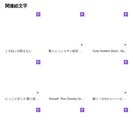
関連絵文字
くろねこの顔えもじ
動くにっこりマン絵文字（ごはん）
Cute Golden Duck - Dynamic Emoji
にっこりダンス 動く絵文字２
Yeeraff: The Cheeky Orange Giraffe
動く！かわいいハッピークリスマス絵文字