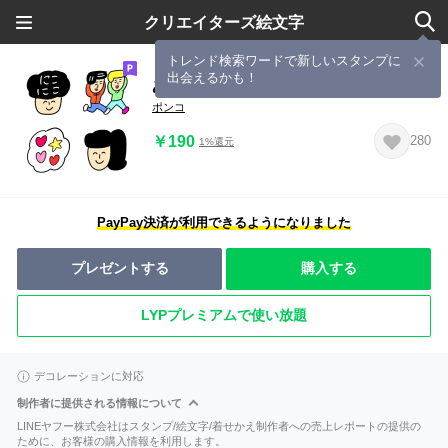
クリエイターズ絵文字
トレンド検索ワードで新しいスタンプに
出会えるかも！
あはは絵文字8
ポンコ
￥190
280
1%還元
PayPay決済が利用できるようになりました
プレゼントする
購入する
LYPプレミアムで使い放題
デコレーションに対応
制作者に提供される情報について
LINEヤフー株式会社はスタンプ/絵文字/着せかえ制作者への売上レポートの提供の
ために、お客様の購入情報を利用します。