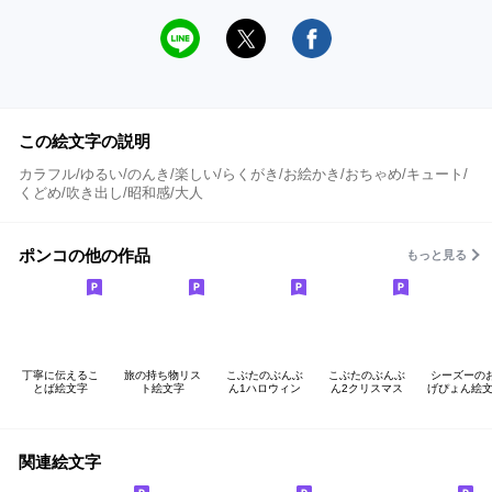
この絵文字の説明
カラフル/ゆるい/のんき/楽しい/らくがき/お絵かき/おちゃめ/キュート/
くどめ/吹き出し/昭和感/大人
ポンコの他の作品
もっと見る
丁寧に伝えるこ
旅の持ち物リス
こぶたのぶんぶ
こぶたのぶんぶ
シーズーの
とば絵文字
ト絵文字
ん1ハロウィン
ん2クリスマス
げぴょん絵文
関連絵文字