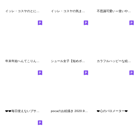
イッレ・コスヤのとにかく明るい敬語絵文字
イッレ・コスヤの気まぐれ絵文字
不思議可愛い＋使いやすい
年末年始へんてこりん変顔絵文字
シュール女子【短めボブ】
カラフルハッピーな絵文字
❤️❤️毎日使えないブサイクな絵文字❤️❤️
pocaのお絵描き 2020.9 絵文字
❤️心のバロメーター❤️