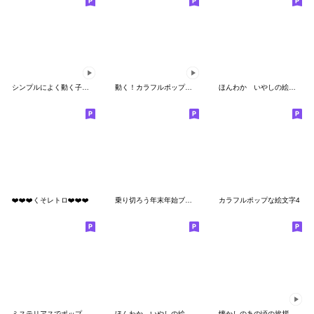
シンプルによく動く子供の絵文字☆pocaママ
動く！カラフルポップな絵文字1
ほんわか いやしの絵文字 第13弾
❤️❤️❤️くそレトロ❤️❤️❤️
乗り切ろう年末年始ブサイク絵文字
カラフルポップな絵文字4
ミステリアスでポップな絵文字
ほんわか いやしの絵文字 第8弾
懐かしのあの頃の挨拶絵文字