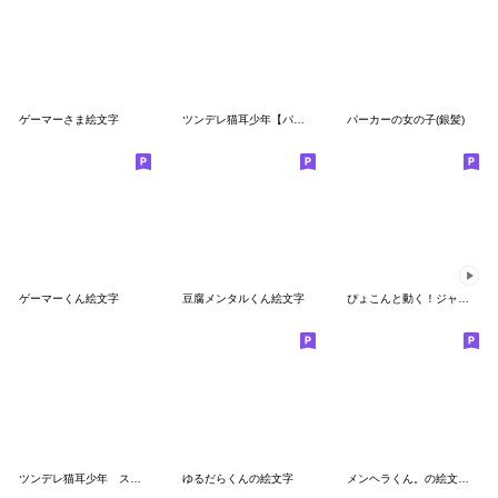
ゲーマーさま絵文字
ツンデレ猫耳少年【パーカーver.絵文字】
パーカーの女の子(銀髪)
ゲーマーくん絵文字
豆腐メンタルくん絵文字
ぴょこんと動く！ジャージ君絵文字
ツンデレ猫耳少年 スクールセーター絵文字
ゆるだらくんの絵文字
メンヘラくん。の絵文字３（猫）