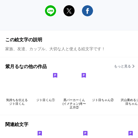
この絵文字の説明
家族、友達、カップル、大切な人と使える絵文字です！
紫月るなの他の作品
もっと見る
気持ちを伝える
ジト目くん①
黒パーカーくん
ジト目ちゃん②
沢山褒める
ジト目くん
(イメチェン)冬〜
目ちゃん
正月②
関連絵文字