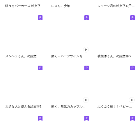
猫うさパーカーズ 絵文字
にゃんこ少年
ジャージ君の絵文字4(子豚)
メンヘラくん。の絵文字（冬）
動く♡ハーフツインちゃん♡絵文字
被検体くん。の絵文字２
大切な人と使える絵文字2
動く、無気力カップル絵文字
ぷくぷく動く！ベビーくん絵文字