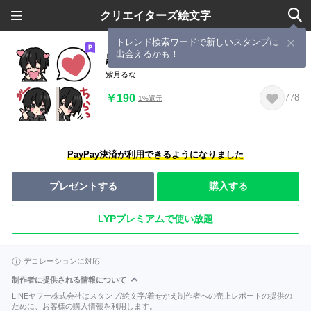
クリエイターズ絵文字
トレンド検索ワードで新しいスタンプに
出会えるかも！
黒パーカーくん 1
紫月るな
￥190
778
1%還元
PayPay決済が利用できるようになりました
プレゼントする
購入する
LYPプレミアムで使い放題
デコレーションに対応
制作者に提供される情報について
LINEヤフー株式会社はスタンプ/絵文字/着せかえ制作者への売上レポートの提供の
ために、お客様の購入情報を利用します。