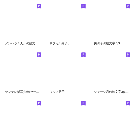
メンヘラくん。の絵文字２
サブカル男子。
男の子の絵文字☆3
ツンデレ猫耳少年(セーラーver)絵文字
ウルフ男子
ジャージ君の絵文字3(LOVE)