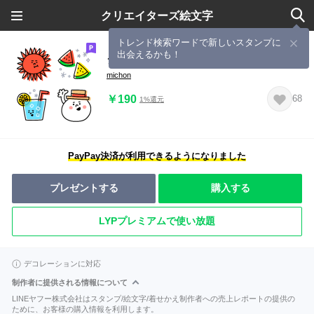
クリエイターズ絵文字
トレンド検索ワードで新しいスタンプに
出会えるかも！
シンプル☆毎日使える夏
michon
￥190
68
1%還元
PayPay決済が利用できるようになりました
プレゼントする
購入する
LYPプレミアムで使い放題
デコレーションに対応
制作者に提供される情報について
LINEヤフー株式会社はスタンプ/絵文字/着せかえ制作者への売上レポートの提供の
ために、お客様の購入情報を利用します。