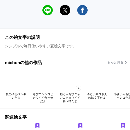
この絵文字の説明
シンプルで毎日使いやすい夏絵文字です。
michonの他の作品
もっと見る
夏のゆるペンギ
ちびニャンコと
動く☆ちびニャ
ゆるいネコさん
小さい☆ち
ンだよ
カワイイ食べ物
ンコとカワイイ
の絵文字だよ
ャンコだ
だよ
食べ物だよ
関連絵文字