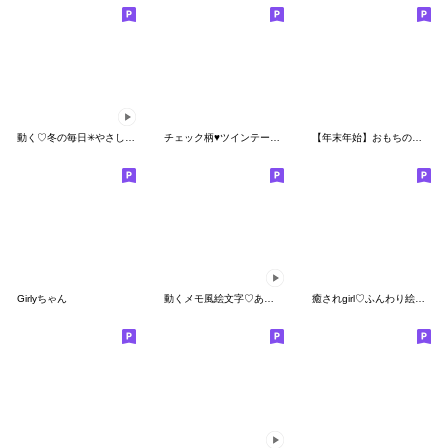
動く♡冬の毎日✳︎やさしい絵文字✳︎女の子
チェック柄♥️ツインテールガール絵文字
【年末年始】おもちのえもじ&ミニスタンプ
Girlyちゃん
動くメモ風絵文字♡あいさつ
癒されgirl♡ふんわり絵文字