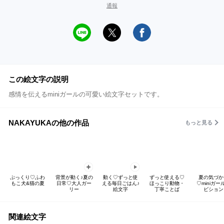
通報
この絵文字の説明
感情を伝えるminiガールの可愛い絵文字セットです。
NAKAYUKAの他の作品
もっと見る
ぷっくり♡ふわ
背景が動く♪夏の
動く♡ずっと使
ずっと使える♡
夏の気づか
もこ犬&猫の夏
日常♡大人ガー
える毎日ごはん♪
ほっこり動物・
♡miniガー
リー
絵文字
丁寧ことば
ビション
関連絵文字