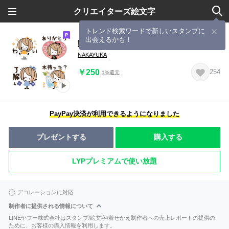
クリエイターズ絵文字
トレンド検索ワードで新しいスタンプに
出会えるかも！
動く♡くるりんボブ♡miniガール
NAKAYUKA
￥250
254
1%還元
PayPay決済が利用できるようになりました
プレゼントする
購入する
LYPプレミアムで使い放題
デコレーションに対応
制作者に提供される情報について
LINEヤフー株式会社はスタンプ/絵文字/着せかえ制作者への売上レポートの提供の
ために、お客様の購入情報を利用します。