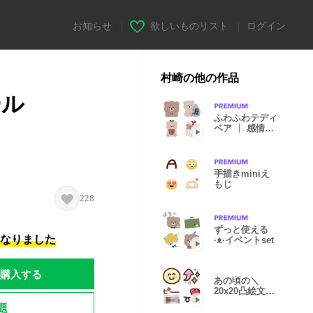
お知らせ
|
欲しいものリスト
|
ログイン
村崎の他の作品
ール
ふわふわテディ
ベア ┊ 感情・
反応
手描きminiえ
もじ
228
ずっと使える
になりました
·ᴥ·イベントset
購入する
あの頃の＼
20x20凸絵文字
／ガビガビ
題