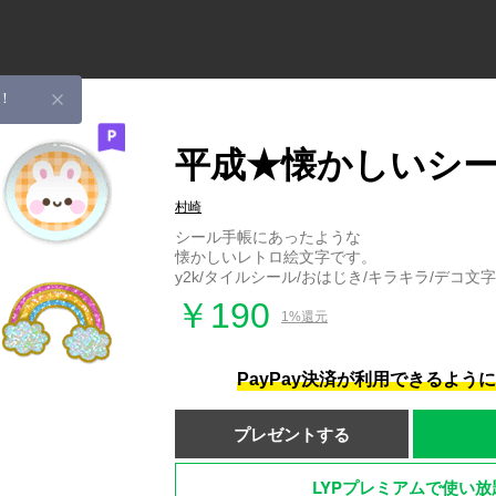
！
平成★懐かしいシ
村崎
シール手帳にあったような
懐かしいレトロ絵文字です。
y2k/タイルシール/おはじき/キラキラ/デコ文字
￥190
1%還元
PayPay決済が利用できるよう
プレゼントする
LYPプレミアムで使い放