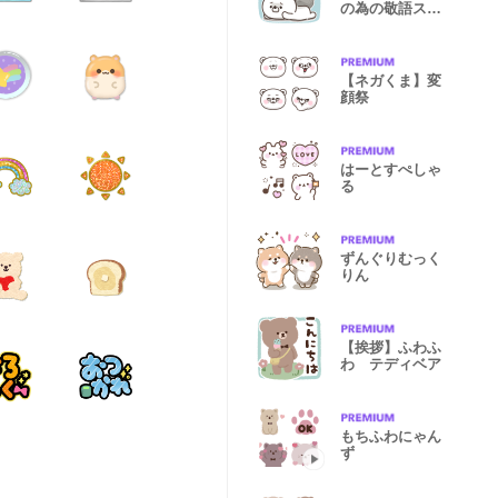
の為の敬語スタ
ンプ
【ネガくま】変
顔祭
はーとすぺしゃ
る
ずんぐりむっく
りん
【挨拶】ふわふ
わ テディベア
もちふわにゃん
ず