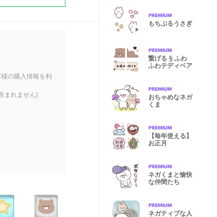
もちぷるうさぎ
繋げる § ふわ
ふわテディベア
客様の購入情報を利
含まれません)
おちゃめなネガ
くま
【毎年使える】
お正月
ネガくまと愉快
な仲間たち
ネガティブな人