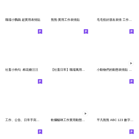
職場小鸚鵡 超實用表情貼
熊熊-實用工作表情貼
毛毛怪好朋友表情 工作職場專用
社畜小狗勾 .棉花糖汪汪
【社畜日常】職場萬用工作語錄/標籤
小動物們的動態表情貼 日常 工作實用
工作、公告、日常手寫表情貼
軟爛貓咪工作實用動態表情貼
平凡熊熊 ABC 123 數字 表情貼