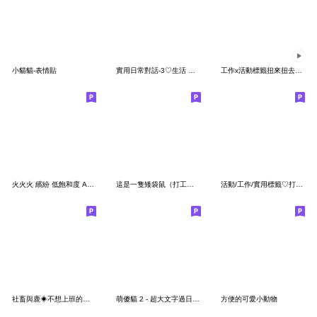
小貓貓-表情貼
實用日常對話-3♡生活 工作 手寫文字表情貼
工作x活動標籤扭來扭去表情貼ت
火火火 繽紛 低飽和度 ABC123英文數字字母
這是一隻矮袋鼠（打工仔）
活動/工作/實用標籤♡打工的鱷魚 表情貼
社畜與鹿◈不想上班的小廢鹿 表情貼
萌傻貓 2 - 超大文字過日常表情貼
方便的可愛小動物