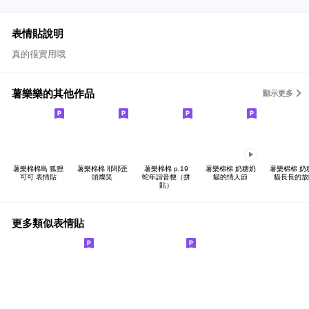
表情貼說明
真的很實用哦
薯樂樂的其他作品
顯示更多
薯樂棉棉島 狐狸
薯樂棉棉 耶耶歪
薯樂棉棉 p.19
薯樂棉棉 奶糖奶
薯樂棉棉 奶
可可 表情貼
頭燦笑
蛇年諧音梗（拼
貓的情人節
貓長長的放
貼）
更多類似表情貼